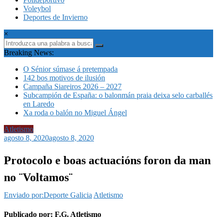
Voleybol
Deportes de Invierno
×
Breaking News:
O Sénior súmase á pretempada
142 bos motivos de ilusión
Campaña Siareiros 2026 – 2027
Subcampión de España: o balonmán praia deixa selo carballés
en Laredo
Xa roda o balón no Miguel Ángel
Atletismo
agosto 8, 2020
agosto 8, 2020
Protocolo e boas actuacións foron da man
no ¨Voltamos¨
Enviado por:Deporte Galicia
Atletismo
Publicado por: F.G. Atletismo