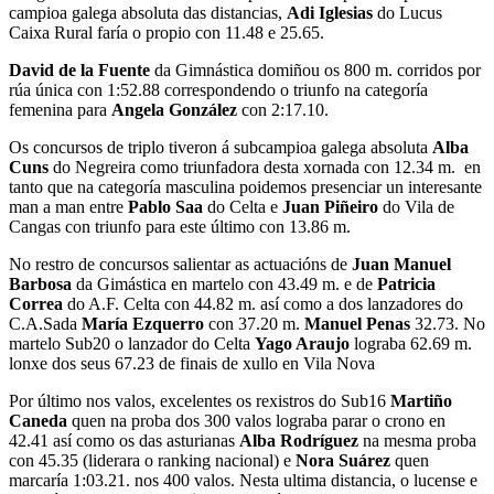
campioa galega absoluta das distancias,
Adi Iglesias
do Lucus
Caixa Rural faría o propio con 11.48 e 25.65.
David de la Fuente
da Gimnástica domiñou os 800 m. corridos por
rúa única con 1:52.88 correspondendo o triunfo na categoría
femenina para
Angela González
con 2:17.10.
Os concursos de triplo tiveron á subcampioa galega absoluta
Alba
Cuns
do Negreira como triunfadora desta xornada con 12.34 m. en
tanto que na categoría masculina poidemos presenciar un interesante
man a man entre
Pablo Saa
do Celta e
Juan Piñeiro
do Vila de
Cangas con triunfo para este último con 13.86 m.
No restro de concursos salientar as actuacións de
Juan Manuel
Barbosa
da Gimástica en martelo con 43.49 m. e de
Patricia
Correa
do A.F. Celta con 44.82 m. así como a dos lanzadores do
C.A.Sada
María Ezquerro
con 37.20 m.
Manuel Penas
32.73. No
martelo Sub20 o lanzador do Celta
Yago Araujo
lograba 62.69 m.
lonxe dos seus 67.23 de finais de xullo en Vila Nova
Por último nos valos, excelentes os rexistros do Sub16
Martiño
Caneda
quen na proba dos 300 valos lograba parar o crono en
42.41 así como os das asturianas
Alba Rodríguez
na mesma proba
con 45.35 (liderara o ranking nacional) e
Nora Suárez
quen
marcaría 1:03.21. nos 400 valos. Nesta ultima distancia, o lucense e