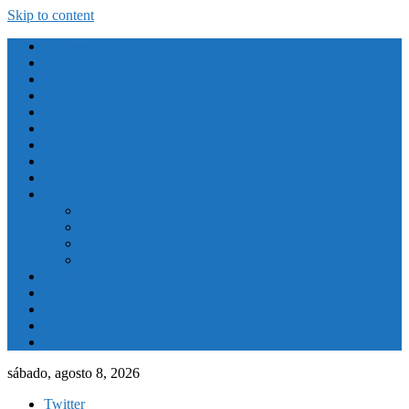
Skip to content
Atletismo
Baloncesto
Balonmano
Ciclismo
Deporte Adaptado
Deportes de Invierno
Deportes Naúticos
Destacado
El Tiempo
Fútbol
Primera División
Segunda División
Segunda División B
Tercera División
Futbol Sala
Piragüismo
Polideportivo
Running
Voleybol
sábado, agosto 8, 2026
Twitter