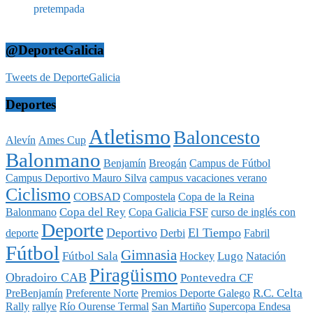
@DeporteGalicia
Tweets de DeporteGalicia
Deportes
Atletismo
Baloncesto
Alevín
Ames Cup
Balonmano
Benjamín
Breogán
Campus de Fútbol
Campus Deportivo Mauro Silva
campus vacaciones verano
Ciclismo
COBSAD
Compostela
Copa de la Reina
Copa del Rey
Balonmano
Copa Galicia FSF
curso de inglés con
Deporte
Deportivo
El Tiempo
deporte
Derbi
Fabril
Fútbol
Gimnasia
Fútbol Sala
Lugo
Hockey
Natación
Piragüismo
Obradoiro CAB
Pontevedra CF
R.C. Celta
PreBenjamín
Preferente Norte
Premios Deporte Galego
Rally
rallye
Río Ourense Termal
San Martiño
Supercopa Endesa