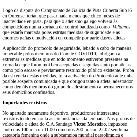
Logo da disputa do Campionato de Galicia de Pista Cuberta Sub16
en Ourense, terían que pasar nada menos que cinco meses de
inactividade en pista, para que o atletismo galego volvera ás
competicións nunha xornada de control bautizada como
¨Voltamos¨
que estaría marcada polas estritas medidas de suguridade e as
enormes gañas e motivación en competir por parte das/os atletas.
A aplicación do protocolo de seguridade, lebado a cabo de maneira
impecable polos membros do Comité COVID19, obrigaría a
extremar as medidas que en todo momento estiveron presentes na
xornada e que foron moi ben aceptadas e seguidas tanto por atletas
como polo escaso e previamente restrinxido público existente. Proba
da esixencia destas medidas, foi a activación do Protocolo ante unha
posible sospeita comunicada e que obrigou tanto a atleta, adestrador
como demáis membros do grupo de adestramento a permanecer nos
seus domicilios confinados.
Importantes rexistros
No apartado meramente deportivo, producíronse interesantes
rexistros tendo en conta as circunstancias da tempada. Nas probas de
volocidade o atleta do C.A.Santiago
Victor Mosteiro
, impúxose
tanto nos 100 m. con 11.00 como nos 200 m. con 22.02 sendo na
categoría femenina onde a subcampioa mundial paraolímpica e