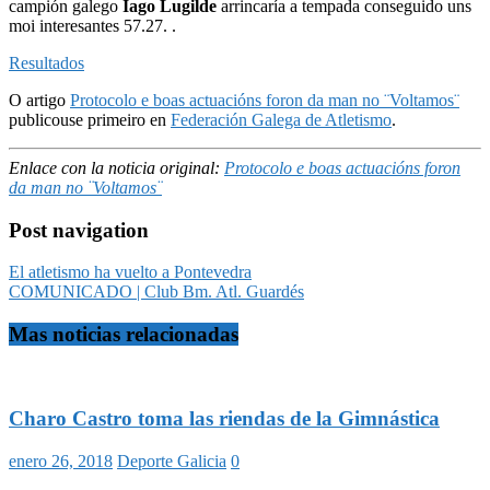
campión galego
Iago Lugilde
arrincaría a tempada conseguido uns
moi interesantes 57.27. .
Resultados
O artigo
Protocolo e boas actuacións foron da man no ¨Voltamos¨
publicouse primeiro en
Federación Galega de Atletismo
.
Enlace con la noticia original:
Protocolo e boas actuacións foron
da man no ¨Voltamos¨
Post navigation
El atletismo ha vuelto a Pontevedra
COMUNICADO | Club Bm. Atl. Guardés
Mas noticias relacionadas
Charo Castro toma las riendas de la Gimnástica
enero 26, 2018
Deporte Galicia
0