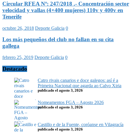
Circular RFEA Nº: 247/2018 .- Concentración sector
velocidad y vallas (4×400 mujeres) 110v y 400v en
Tenerife
octubre 26, 2018
Deporte Galicia
0
Los más pequeños del club no fallan en su cita
gallega
febrero 25, 2019
Deporte Galicia
0
Destacado
Catro rivais canarios e doce galegos: así é a
Primeira Nacional que agarda ao Calvo Xiria
publicado el agosto 3, 2026
Nomeamentos FGA – Agosto 2026
publicado el agosto 3, 2026
Castillo e de la Fuente, coróanse en Vilagracía
publicado el agosto 3, 2026