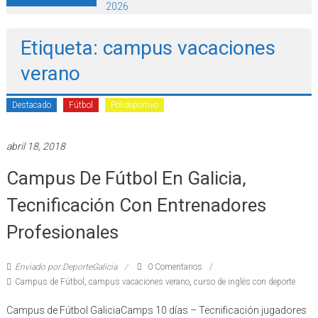
2026
Etiqueta: campus vacaciones
verano
Destacado
Fútbol
Polideportivo
abril 18, 2018
Campus De Fútbol En Galicia,
Tecnificación Con Entrenadores
Profesionales
Enviado por:DeporteGalicia
0 Comentarios
Campus de Fútbol
,
campus vacaciones verano
,
curso de inglés con deporte
Campus de Fútbol GaliciaCamps 10 días – Tecnificación jugadores