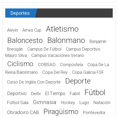
Deportes
Atletismo
Alevín
Ames Cup
Balonmano
Baloncesto
Benjamín
Breogán
Campus De Fútbol
Campus Deportivo
Mauro Silva
Campus Vacaciones Verano
Ciclismo
COBSAD
Compostela
Copa De La
Reina Balonmano
Copa Del Rey
Copa Galicia FSF
Deporte
Curso De Inglés Con Deporte
Fútbol
Deportivo
El Tiempo
Derbi
Fabril
Gimnasia
Fútbol Sala
Hockey
Lugo
Natación
Piragüismo
Obradoiro CAB
Pontevedra