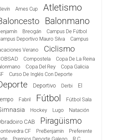
Atletismo
levín
Ames Cup
Balonmano
Baloncesto
enjamín
Breogán
Campus De Fútbol
ampus Deportivo Mauro Silva
Campus
Ciclismo
acaciones Verano
COBSAD
Compostela
Copa De La Reina
alonmano
Copa Del Rey
Copa Galicia
SF
Curso De Inglés Con Deporte
Deporte
Deportivo
El
Derbi
Fútbol
iempo
Fabril
Fútbol Sala
Gimnasia
Hockey
Lugo
Natación
Piragüismo
Obradoiro CAB
ontevedra CF
PreBenjamín
Preferente
rte
Premios Deporte Galego
R.C.