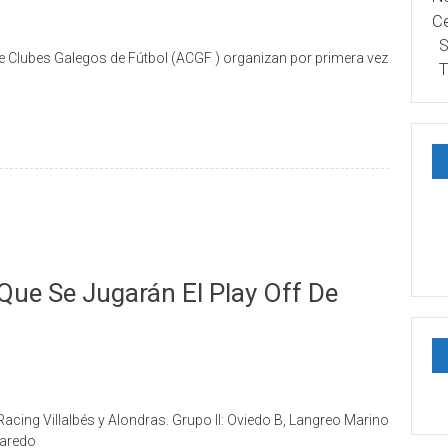
Ce
S
e Clubes Galegos de Fútbol (ACGF ) organizan por primera vez
T
 Que Se Jugarán El Play Off De
Racing Villalbés y Alondras. Grupo II: Oviedo B, Langreo Marino
Laredo