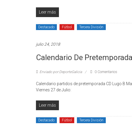
Leer más
Destacado
Fútbol
Tercera División
julio 24, 2018
Calendario De Pretemporada 
Enviado por:DeporteGalicia
0 Comentarios
Calendario partidos de pretemporada CD Lugo B Mart
Viernes 27 de Julio:
Leer más
Destacado
Fútbol
Tercera División