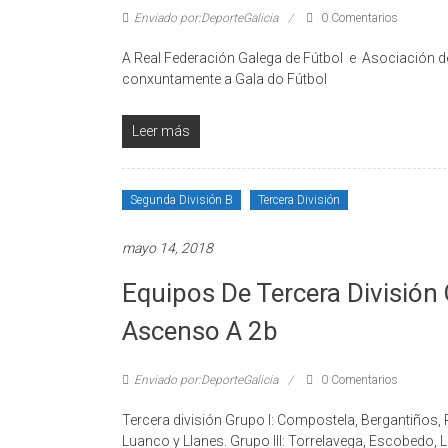
Enviado por:DeporteGalicia
0 Comentarios
A Real Federación Galega de Fútbol e Asociación d
conxuntamente a Gala do Fútbol
Leer más
Segunda División B
Tercera División
mayo 14, 2018
Equipos De Tercera División
Ascenso A 2b
Enviado por:DeporteGalicia
0 Comentarios
Tercera división Grupo I: Compostela, Bergantiños, 
Luanco y Llanes. Grupo III: Torrelavega, Escobedo, 