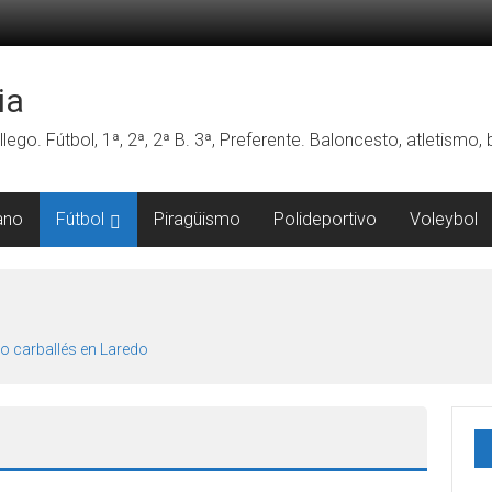
ia
lego. Fútbol, 1ª, 2ª, 2ª B. 3ª, Preferente. Baloncesto, atletismo
ano
Fútbol
Piragüismo
Polideportivo
Voleybol
o carballés en Laredo