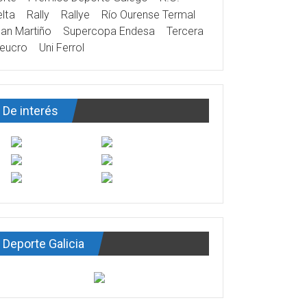
lta
Rally
Rallye
Río Ourense Termal
an Martiño
Supercopa Endesa
Tercera
eucro
Uni Ferrol
De interés
Deporte Galicia