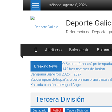
Skip to content
sábado, agosto 8, 2026
Deporte Galic
Referencia del Deporte gal
Atletismo
Baloncesto
Balonm
O Sénior súmase á pretempada
Breaking News:
142 bos motivos de ilusión
Campaña Siareiros 2026 – 2027
Subcampión de España: o balonmán praia deixa sel
Xa roda o balón no Miguel Ángel
Tercera División
Destacado
Fútbol
Tercera División