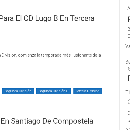
A
ara El CD Lugo B En Tercera
B
C
V
 División, comienza la temporada más ilusionante de la
B
F
Segunda División
Segunda División B
Tercera División
T
 En Santiago De Compostela
P
No