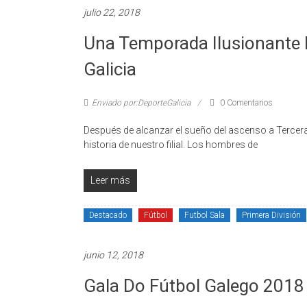
julio 22, 2018
Una Temporada Ilusionante P
Galicia
Enviado por:DeporteGalicia
0 Comentarios
Después de alcanzar el sueño del ascenso a Tercera
historia de nuestro filial. Los hombres de
Leer más
Destacado
Fútbol
Futbol Sala
Primera División
junio 12, 2018
Gala Do Fútbol Galego 2018