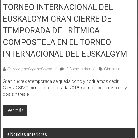
TORNEO INTERNACIONAL DEL
EUSKALGYM GRAN CIERRE DE
TEMPORADA DEL RÍTMICA
COMPOSTELA EN EL TORNEO
INTERNACIONAL DEL EUSKALGYM
Enviado por:DeporteGalicia
0 Comentarios
Gimnasia
Gran cierre de temporada se queda corto y podríamos decir
GRANDÍSIMO cierre de temporada 2018. Como dicen que no hay
dos sin tres el
Leer más
Posts navigation
Noticias anteriores