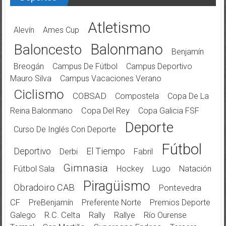
Atletismo
Alevín
Ames Cup
Balonmano
Baloncesto
Benjamín
Breogán
Campus De Fútbol
Campus Deportivo
Mauro Silva
Campus Vacaciones Verano
Ciclismo
COBSAD
Compostela
Copa De La
Reina Balonmano
Copa Del Rey
Copa Galicia FSF
Deporte
Curso De Inglés Con Deporte
Fútbol
Deportivo
El Tiempo
Derbi
Fabril
Gimnasia
Fútbol Sala
Hockey
Lugo
Natación
Piragüismo
Obradoiro CAB
Pontevedra
CF
PreBenjamín
Preferente Norte
Premios Deporte
Galego
R.C. Celta
Rally
Rallye
Río Ourense