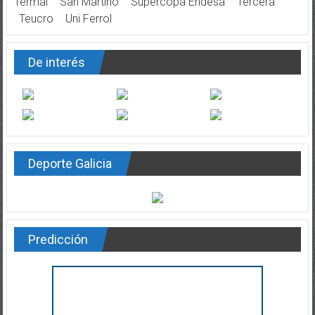
Termal
San Martiño
Supercopa Endesa
Tercera
Teucro
Uni Ferrol
De interés
Deporte Galicia
Predicción