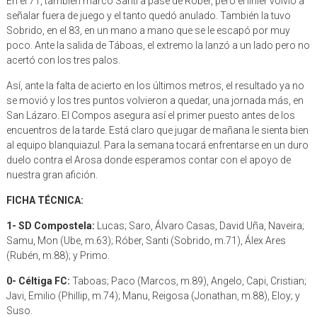
En el 71, también marcó Santi a pase de Róber, pero el linier volvió a
señalar fuera de juego y el tanto quedó anulado. También la tuvo
Sobrido, en el 83, en un mano a mano que se le escapó por muy
poco. Ante la salida de Táboas, el extremo la lanzó a un lado pero no
acertó con los tres palos.
Así, ante la falta de acierto en los últimos metros, el resultado ya no
se movió y los tres puntos volvieron a quedar, una jornada más, en
San Lázaro. El Compos asegura así el primer puesto antes de los
encuentros de la tarde. Está claro que jugar de mañana le sienta bien
al equipo blanquiazul. Para la semana tocará enfrentarse en un duro
duelo contra el Arosa donde esperamos contar con el apoyo de
nuestra gran afición.
FICHA TÉCNICA:
1- SD Compostela:
Lucas; Saro, Álvaro Casas, David Uña, Naveira;
Samu, Mon (Ube, m.63); Róber, Santi (Sobrido, m.71), Álex Ares
(Rubén, m.88); y Primo.
0- Céltiga FC:
Taboas; Paco (Marcos, m.89), Angelo, Capi, Cristian;
Javi, Emilio (Phillip, m.74); Manu, Reigosa (Jonathan, m.88), Eloy; y
Suso.