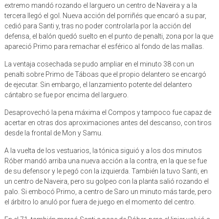
extremo mandó rozando el larguero un centro de Naveira y a la
tercera llegó el gol. Nueva acción del porriñés que encaró a su par,
cedió para Santi y, tras no poder controlarla por la acción del
defensa, el balón quedó suelto en el punto de penalti, zona por la que
apareció Primo para remachar el esférico al fondo de las mallas.
La ventaja cosechada se pudo ampliar en el minuto 38 con un
penalti sobre Primo de Táboas que el propio delantero se encargó
de ejecutar. Sin embargo, el lanzamiento potente del delantero
cántabro se fue por encima del larguero.
Desaprovechó la pena máxima el Compos y tampoco fue capaz de
acertar en otras dos aproximaciones antes del descanso, con tiros
desde la frontal de Mon y Samu.
A la vuelta de los vestuarios, la tónica siguió y a los dos minutos
Róber mandó arriba una nueva acción a la contra, en la que se fue
de su defensor y le pegó con la izquierda. También la tuvo Santi, en
un centro de Naveira, pero su golpeo con la planta salió rozando el
palo. Si embocó Primo, a centro de Saro un minuto más tarde, pero
el árbitro lo anuló por fuera de juego en el momento del centro.