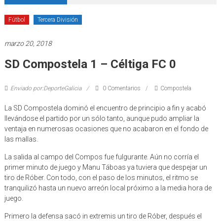
Fútbol
Tercera División
marzo 20, 2018
SD Compostela 1 – Céltiga FC 0
Enviado por:DeporteGalicia
0 Comentarios
Compostela
La SD Compostela dominó el encuentro de principio a fin y acabó
llevándose el partido por un sólo tanto, aunque pudo ampliar la
ventaja en numerosas ocasiones que no acabaron en el fondo de
las mallas.
La salida al campo del Compos fue fulgurante. Aún no corría el
primer minuto de juego y Manu Táboas ya tuviera que despejar un
tiro de Róber. Con todo, con el paso de los minutos, el ritmo se
tranquilizó hasta un nuevo arreón local próximo a la media hora de
juego.
Primero la defensa sacó in extremis un tiro de Róber, después el