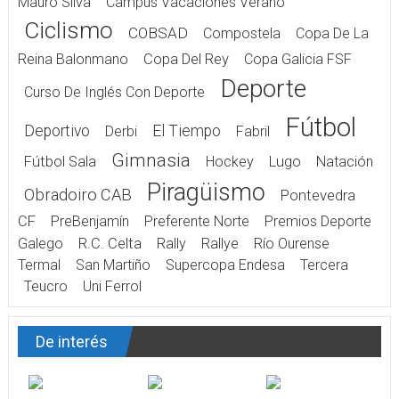
Mauro Silva
Campus Vacaciones Verano
Ciclismo
COBSAD
Compostela
Copa De La
Reina Balonmano
Copa Del Rey
Copa Galicia FSF
Deporte
Curso De Inglés Con Deporte
Fútbol
Deportivo
El Tiempo
Derbi
Fabril
Gimnasia
Fútbol Sala
Hockey
Lugo
Natación
Piragüismo
Obradoiro CAB
Pontevedra
CF
PreBenjamín
Preferente Norte
Premios Deporte
Galego
R.C. Celta
Rally
Rallye
Río Ourense
Termal
San Martiño
Supercopa Endesa
Tercera
Teucro
Uni Ferrol
De interés