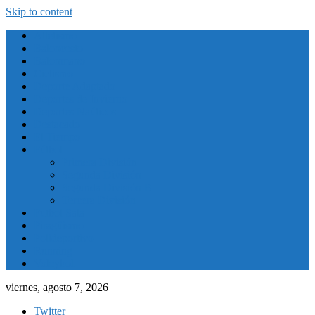
Skip to content
Atletismo
Baloncesto
Balonmano
Ciclismo
Deporte Adaptado
Deportes de Invierno
Deportes Naúticos
Destacado
El Tiempo
Fútbol
Primera División
Segunda División
Segunda División B
Tercera División
Futbol Sala
Piragüismo
Polideportivo
Running
Voleybol
viernes, agosto 7, 2026
Twitter