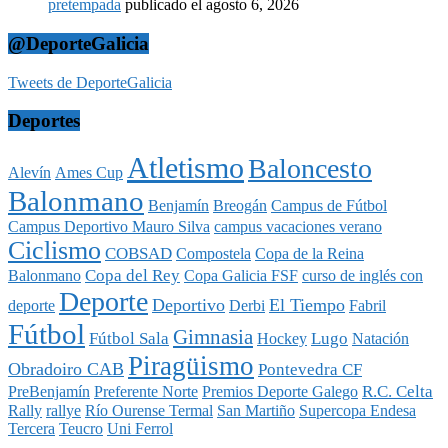
pretempada
publicado el agosto 6, 2026
@DeporteGalicia
Tweets de DeporteGalicia
Deportes
Atletismo
Baloncesto
Alevín
Ames Cup
Balonmano
Benjamín
Breogán
Campus de Fútbol
Campus Deportivo Mauro Silva
campus vacaciones verano
Ciclismo
COBSAD
Compostela
Copa de la Reina
Copa del Rey
Balonmano
Copa Galicia FSF
curso de inglés con
Deporte
Deportivo
El Tiempo
deporte
Derbi
Fabril
Fútbol
Gimnasia
Fútbol Sala
Lugo
Hockey
Natación
Piragüismo
Obradoiro CAB
Pontevedra CF
R.C. Celta
PreBenjamín
Preferente Norte
Premios Deporte Galego
Rally
rallye
Río Ourense Termal
San Martiño
Supercopa Endesa
Tercera
Teucro
Uni Ferrol