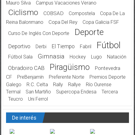
Mauro Silva
Campus Vacaciones Verano
Ciclismo
COBSAD
Compostela
Copa De La
Reina Balonmano
Copa Del Rey
Copa Galicia FSF
Deporte
Curso De Inglés Con Deporte
Fútbol
Deportivo
El Tiempo
Derbi
Fabril
Gimnasia
Fútbol Sala
Hockey
Lugo
Natación
Piragüismo
Obradoiro CAB
Pontevedra
CF
PreBenjamín
Preferente Norte
Premios Deporte
Galego
R.C. Celta
Rally
Rallye
Río Ourense
Termal
San Martiño
Supercopa Endesa
Tercera
Teucro
Uni Ferrol
De interés