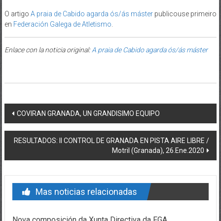
O artigo
A praia de Cabido agarda ós/ás máster
publicouse primeiro
en
Federación Galega de Atletismo
.
Enlace con la noticia original:
A praia de Cabido agarda ós/ás máster
Post navigation
COVIRAN GRANADA, UN GRANDISIMO EQUIPO
RESULTADOS: II CONTROL DE GRANADA EN PISTA AIRE LIBRE /
Motril (Granada), 26.Ene.2020
Mas noticias relacionadas
Nova composición da Xunta Directiva da FGA