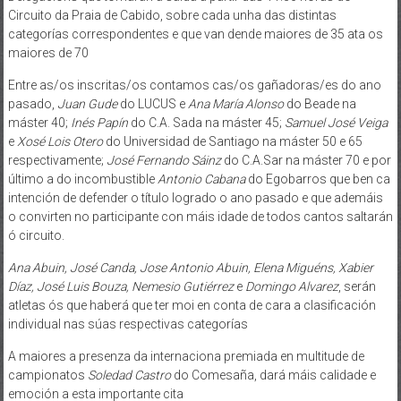
Circuito da Praia de Cabido, sobre cada unha das distintas
categorías correspondentes e que van dende maiores de 35 ata os
maiores de 70
Entre as/os inscritas/os contamos cas/os gañadoras/es do ano
pasado,
Juan Gude
do LUCUS e
Ana María Alonso
do Beade na
máster 40;
Inés Papín
do C.A. Sada na máster 45;
Samuel José Veiga
e
Xosé Lois Otero
do Universidad de Santiago na máster 50 e 65
respectivamente;
José Fernando Sáinz
do C.A.Sar na máster 70 e por
último a do incombustible
Antonio Cabana
do Egobarros que ben ca
intención de defender o título logrado o ano pasado e que ademáis
o convirten no participante con máis idade de todos cantos saltarán
ó circuito.
Ana Abuin, José Canda, Jose Antonio Abuin, Elena Miguéns, Xabier
Díaz, José Luis Bouza, Nemesio Gutiérrez
e
Domingo Alvarez
, serán
atletas ós que haberá que ter moi en conta de cara a clasificación
individual nas súas respectivas categorías
A maiores a presenza da internaciona premiada en multitude de
campionatos
Soledad Castro
do Comesaña, dará máis calidade e
emoción a esta importante cita