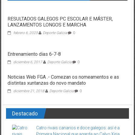
RESULTADOS GALEGOS PC ESCOLAR E MÁSTER,
LANZAMENTOS LONGOS E MARCHA
febrero 6, 2023
Deporte Galicia
0
Entrenamiento dias 6-7-8
diciembre 6, 2017
Deporte Galicia
0
Noticias Web FGA .- Comezan os nomeamentos e as
distintas xuntanzas do novo mandato
diciembre 21, 2018
Deporte Galicia
0
Destacado
Catro rivais canarios e doce galegos: así é a
Primeira Nacional que agarda ao Calvo Xiria