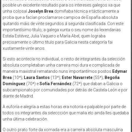
posible un excelente resultado para os intereses galegos xa que
unha colosal
Joselyn Brea
domiñaba técnica e tácticamente a
proba que a facían proclamarse campioa de España absoluta
quitando máis de vinte segundos á segunda clasificada. Con este
importantísimo título, a galega xunta o seu nome ás lexendarias
Estela Estévez, Julia Vaquero e María Abel, quen lograba
precisamente o último título para Galicia nesta categoría fai
xustamente vinte anos.
Si esto acontecía no individual, o resto de integrantes da selección
absoluta completaban unha carreira moi dura e complicada de
maneira maxistral rematando nuns importantímos postos
Edymar
Brea
(10ª);
Laura Santos
(13ª);
Ester Navarrete
(55ª);
Begoña
Domínguez
(70ª) e
Sofía Fernández
(72ª) que daban a Galicia o
subcampionato por comunidades por detrás de Castela-León e por
diante de Madrid.
A euforía e alegría a estas horas era notoria e palpable por parte de
todos os integrantes da seleccción que malia elo ainda lles quedaba
unha última celebración.
O outro prato forte da xornada era a carreira absoluta masculina