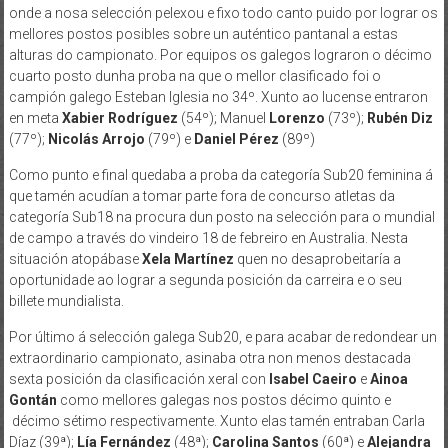
onde a nosa selección pelexou e fixo todo canto puido por lograr os
mellores postos posibles sobre un auténtico pantanal a estas
alturas do campionato. Por equipos os galegos lograron o décimo
cuarto posto dunha proba na que o mellor clasificado foi o
campión galego Esteban Iglesia no 34º. Xunto ao lucense entraron
en meta
Xabier Rodríguez
(54º); Manuel
Lorenzo
(73º);
Rubén Diz
(77º);
Nicolás Arrojo
(79º) e
Daniel Pérez
(89º)
Como punto e final quedaba a proba da categoría Sub20 feminina á
que tamén acudían a tomar parte fora de concurso atletas da
categoría Sub18 na procura dun posto na selección para o mundial
de campo a través do vindeiro 18 de febreiro en Australia. Nesta
situación atopábase
Xela Martínez
quen no desaprobeitaría a
oportunidade ao lograr a segunda posición da carreira e o seu
billete mundialista.
Por último á selección galega Sub20, e para acabar de redondear un
extraordinario campionato, asinaba otra non menos destacada
sexta posición da clasificación xeral con
Isabel Caeiro
e
Ainoa
Gontán
como mellores galegas nos postos décimo quinto e
décimo sétimo respectivamente. Xunto elas tamén entraban Carla
Díaz (39ª);
Lía Fernández
(48ª);
Carolina Santos
(60ª) e
Alejandra