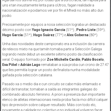
Agardamos dunha vez por todas que a burocracia, tan rápida para
uns e tan inxustamente lenta para oUtros, fagan realidade a
nacionalización e poidamos ver por fin el Mhedi no máis alto dun
podio.
Precisamente por equipos a nosa selección lograba un destacado
décimo posto con
Yago Ignacio García
(51º) ;
Pedro Liste
(59º);
Hugo García
(51º);
Hugo Suárez
(77º) e
Alex Goberna
(80º).
Unha das novidades deste campionato era a inclusión da carreira
de relevos mixto na que tamén tomaba parte a Selección Galega
logrando neste debut un excelente sétimo posto da clasificación
xeral. O equipo formado por
Zoe Michelle Cardín
,
Pablo Bocelo
,
Eva Piñel
e
Adrián Lago
remataban a súa proba cun crono de 27:47
que lles permitía lograr un posto de finalista nunha modalidade
gañada pola selección catalana.
Pasado xa o medio dia e cun circuito se cabe máis enlamado e
difícil de transitar, tomaban a saída as integrantes galegas do
combinado absoluto feminino. A priori a presenza dun importante
elenco de atletas internacionais nesta proba facía moi difícil calquer
tipo de previsión sobre calquer resultado. Máis con todo elo,
novamente a calidade no colectivo e no individual volveron facer