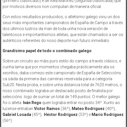
(primeiro clasificado) e de Xela Martínez (segunda clasificada) que
por motivos diversos non computan de maneira oficial.
Con estos resultados producidos, o atletismo galego viviu un dos
seus máis importantes campionatos de España de Campo a través
dos últimos lustros da man de toda unha nova xeración de
talentosos e importantísimos atletas, que están chamados a ser os
auténticos referentes do noso deporte nun futuro inmediato.
Grandísimo papel de todo o combinado galego
Sobre un circuito ao máis puro estilo do campo a través clásico, e
cunha lama que por momentos chegaba prácticamente ata os
xeonllos, daba comezo este campionato de España de Seleccións
ca sáida da primeira das carreiras reservada para a categoría
Sub20. Nesta proba, e sobre unha distancia total de 7620 metros, o
noso combinado lograba un destacado posto de finalista por
seleccións logo de sumar un total de 149 puntos. O mellor galego
foi o atleta
Iván Rego
quen lograba entrar no posto 34º. Xunto ao
lucense entraban
Victor Ramos
(36º);
Mateo Rodríguez
(40º);
Gabriel Losada
(45º);
Héctor Rodríguez
(53º) e
Mario Rodríguez
(56º).