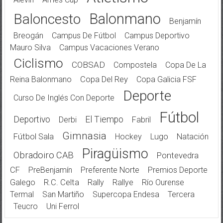
Balonmano
Baloncesto
Benjamín
Breogán
Campus De Fútbol
Campus Deportivo
Mauro Silva
Campus Vacaciones Verano
Ciclismo
COBSAD
Compostela
Copa De La
Reina Balonmano
Copa Del Rey
Copa Galicia FSF
Deporte
Curso De Inglés Con Deporte
Fútbol
Deportivo
El Tiempo
Derbi
Fabril
Gimnasia
Fútbol Sala
Hockey
Lugo
Natación
Piragüismo
Obradoiro CAB
Pontevedra
CF
PreBenjamín
Preferente Norte
Premios Deporte
Galego
R.C. Celta
Rally
Rallye
Río Ourense
Termal
San Martiño
Supercopa Endesa
Tercera
Teucro
Uni Ferrol