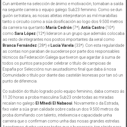
Cun ambente na selección de ánimo e motivación, tomaban a saída
na seguinte carreira o equipo galego Sub23 feminino. Como se dun
guión se tratara, as nosas atletas interpretaron as mil marabillas
tanto o circuito como a súa dosificación ao logo dos 9.500 metros
da carreira na que tanto
María Cedrón
(7ª),
Antía Castro
(10ª)
como
Sara López
(12ª) lideraron a un grupo que ademáis colocaba
ao resto de integrantes nos postos importantes da xeral como
Branca Fernández
(28ª) e
Lucía Varela
(33ª). Con esta regularidade
as contas non paraban de sucederse por parte dos responsables
técnicos da Federación Galega que tiveron que agardar á suma de
todos os puntos para poder celebrar o título de campioas de
España por Seleccións nun axustadísimo final que daba á nosa
Comunidade o título por diante das castelán leonesas por tan só un
punto de diferencia.
Co subidón do título logrado polo equipo feminino, daba comezo ás
11.20 horas a proba masculina Sub23 onde todas as miradas
recaían no galego
El Mhedi El Nabaoui
. Novamente o da Estrada,
fixo valer a súa gran calidade sobre cada un dos 9.500 metros da
proba domiñando con talento, intelixencia e capacidade unha
carreira que o confirman como unha das nosas grandes estrelas.