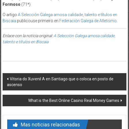
Formoso
(71ª)
O artigo
A Selección Galega amosa calidade, talento e títulos en
Biscaia
publicouse primeiro en
Federación Galega de Atletismo
.
Enlace con la noticia original:
A Selección Galega amosa calidade,
talento e títulos en Biscaia
Post navigation
Vitoria do Xuvenil A en Santiago que o coloca en posto de
ascenso
What is the Best Online Casino Real Money Games
Mas noticias relacionadas