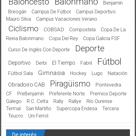
Balonmano
Baloncesto
Benjamín
Breogán
Campus De Fútbol
Campus Deportivo
Mauro Silva
Campus Vacaciones Verano
Ciclismo
COBSAD
Compostela
Copa De La
Reina Balonmano
Copa Del Rey
Copa Galicia FSF
Deporte
Curso De Inglés Con Deporte
Fútbol
Deportivo
El Tiempo
Derbi
Fabril
Gimnasia
Fútbol Sala
Hockey
Lugo
Natación
Piragüismo
Obradoiro CAB
Pontevedra
CF
PreBenjamín
Preferente Norte
Premios Deporte
Galego
R.C. Celta
Rally
Rallye
Río Ourense
Termal
San Martiño
Supercopa Endesa
Tercera
Teucro
Uni Ferrol
De interés