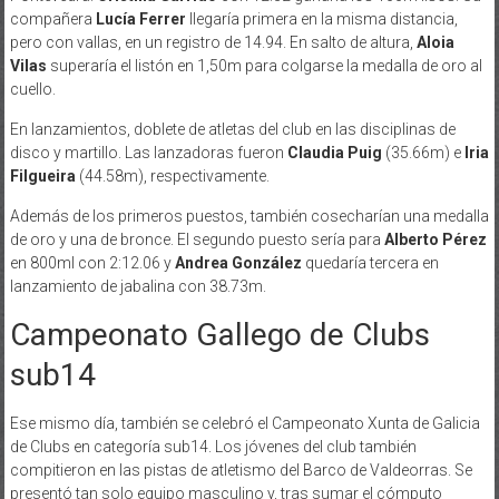
compañera
Lucía Ferrer
llegaría primera en la misma distancia,
pero con vallas, en un registro de 14.94. En salto de altura,
Aloia
Vilas
superaría el listón en 1,50m para colgarse la medalla de oro al
cuello.
En lanzamientos, doblete de atletas del club en las disciplinas de
disco y martillo. Las lanzadoras fueron
Claudia Puig
(35.66m) e
Iria
Filgueira
(44.58m), respectivamente.
Además de los primeros puestos, también cosecharían una medalla
de oro y una de bronce. El segundo puesto sería para
Alberto Pérez
en 800ml con 2:12.06 y
Andrea González
quedaría tercera en
lanzamiento de jabalina con 38.73m.
Campeonato Gallego de Clubs
sub14
Ese mismo día, también se celebró el Campeonato Xunta de Galicia
de Clubs en categoría sub14. Los jóvenes del club también
compitieron en las pistas de atletismo del Barco de Valdeorras. Se
presentó tan solo equipo masculino y, tras sumar el cómputo