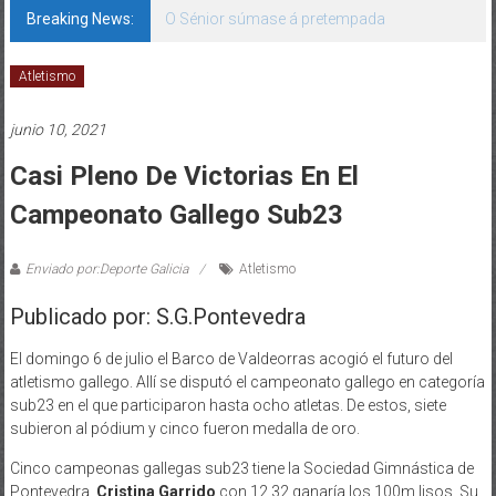
Breaking News:
O Sénior súmase á pretempada
Atletismo
junio 10, 2021
Casi Pleno De Victorias En El
Campeonato Gallego Sub23
Enviado por:Deporte Galicia
Atletismo
Publicado por: S.G.Pontevedra
El domingo 6 de julio el Barco de Valdeorras acogió el futuro del
atletismo gallego. Allí se disputó el campeonato gallego en categoría
sub23 en el que participaron hasta ocho atletas. De estos, siete
subieron al pódium y cinco fueron medalla de oro.
Cinco campeonas gallegas sub23 tiene la Sociedad Gimnástica de
Pontevedra.
Cristina Garrido
con 12.32 ganaría los 100m lisos. Su