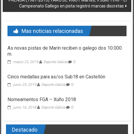
PRENSA (1987-2013): FARO DE VIGO / Martes, 9 Julio 1996 .- El
Campeonato Gallego en pista registró marcas discretas
Mas noticias relacionadas
As novas pistas de Marín reciben o galego dos 10.000
m.
marzo 22, 2019
Deporte Galicia
0
Cinco medallas para as/os Sub18 en Castellón
junio 23, 2019
Deporte Galicia
0
Nomeamentos FGA – Xuño 2018
junio 16, 2018
Deporte Galicia
0
Destacado