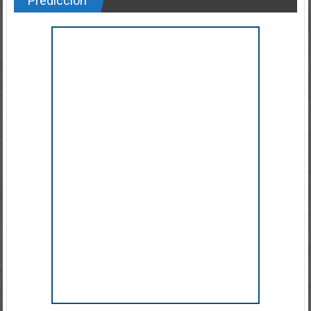
Predicción