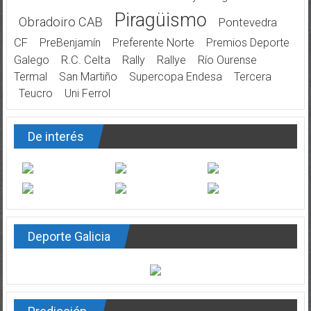
Piragüismo
Obradoiro CAB
Pontevedra
CF
PreBenjamín
Preferente Norte
Premios Deporte
Galego
R.C. Celta
Rally
Rallye
Río Ourense
Termal
San Martiño
Supercopa Endesa
Tercera
Teucro
Uni Ferrol
De interés
Deporte Galicia