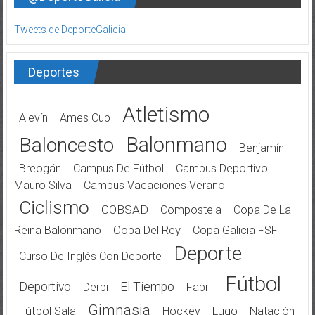
Tweets de DeporteGalicia
Deportes
Atletismo
Alevín
Ames Cup
Balonmano
Baloncesto
Benjamín
Breogán
Campus De Fútbol
Campus Deportivo
Mauro Silva
Campus Vacaciones Verano
Ciclismo
COBSAD
Compostela
Copa De La
Reina Balonmano
Copa Del Rey
Copa Galicia FSF
Deporte
Curso De Inglés Con Deporte
Fútbol
Deportivo
El Tiempo
Derbi
Fabril
Gimnasia
Fútbol Sala
Hockey
Lugo
Natación