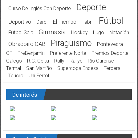
Deporte
Curso De Inglés Con Deporte
Fútbol
Deportivo
El Tiempo
Derbi
Fabril
Gimnasia
Fútbol Sala
Hockey
Lugo
Natación
Piragüismo
Obradoiro CAB
Pontevedra
CF
PreBenjamín
Preferente Norte
Premios Deporte
Galego
R.C. Celta
Rally
Rallye
Río Ourense
Termal
San Martiño
Supercopa Endesa
Tercera
Teucro
Uni Ferrol
De interés