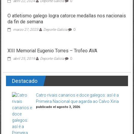
abril 22, 2024
Deporte Galicia
0
O atletismo galego logra catorce medallas nos nacionais
da fin de semana
marzo 27, 2023
Deporte Galicia
0
XIII Memorial Eugenio Torres – Trofeo AVA
abril 25, 2019
Deporte Galicia
0
Destacado
Catro rivais canarios e doce galegos: así é a
Primeira Nacional que agarda ao Calvo Xiria
publicado el agosto 3, 2026