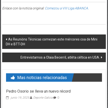
Enlace con la noticia original:
Comezou a VIII Liga ABANCA.
Post navigation
As Reunións Técnicas comezan este mércores coa de Mini
DH e BTT-DH
Entrevistamos a Olaia Becerril, atléta céltica en USA.
Mas noticias relacionadas
Pedro Osorio se lleva un nuevo récord
junio 19, 2025
Deporte Galicia
0