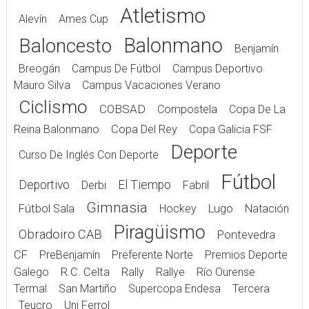
Atletismo
Alevín
Ames Cup
Balonmano
Baloncesto
Benjamín
Breogán
Campus De Fútbol
Campus Deportivo
Mauro Silva
Campus Vacaciones Verano
Ciclismo
COBSAD
Compostela
Copa De La
Reina Balonmano
Copa Del Rey
Copa Galicia FSF
Deporte
Curso De Inglés Con Deporte
Fútbol
Deportivo
El Tiempo
Derbi
Fabril
Gimnasia
Fútbol Sala
Hockey
Lugo
Natación
Piragüismo
Obradoiro CAB
Pontevedra
CF
PreBenjamín
Preferente Norte
Premios Deporte
Galego
R.C. Celta
Rally
Rallye
Río Ourense
Termal
San Martiño
Supercopa Endesa
Tercera
Teucro
Uni Ferrol