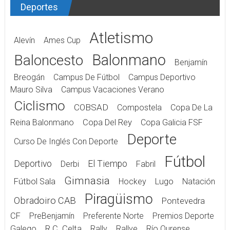
Deportes
Atletismo
Alevín
Ames Cup
Balonmano
Baloncesto
Benjamín
Breogán
Campus De Fútbol
Campus Deportivo
Mauro Silva
Campus Vacaciones Verano
Ciclismo
COBSAD
Compostela
Copa De La
Reina Balonmano
Copa Del Rey
Copa Galicia FSF
Deporte
Curso De Inglés Con Deporte
Fútbol
Deportivo
El Tiempo
Derbi
Fabril
Gimnasia
Fútbol Sala
Hockey
Lugo
Natación
Piragüismo
Obradoiro CAB
Pontevedra
CF
PreBenjamín
Preferente Norte
Premios Deporte
Galego
R.C. Celta
Rally
Rallye
Río Ourense