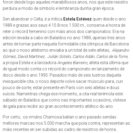
foron desde logo aqueles marabillosos anos, nos que este rexistro
perdura a modo de símbolo e lembranza dunha gran época.
Sen abandoar o Celta, é a mítica
Estela Estévez
quen desde o ano
1989 e grazas aos seus 4:15.8 nos 1.500 m., conserva a honra de
reter o récord femenino con máis anos dos campionatos. Era na
edición levada a cabo en Balaídos no ano 1989, apenas tres anos
antes de tomar parte naquela formidable cita olímpica de Barcelona
ao que o noso atletismo enviaba a un total de sete atletas,
Alejandro
Gómez, David Martínez, Julián Sotelo, Carlos Adán, Carlos de la Torre,
a propia Estela e a lanzadora
Angeles Barreiro
, atleta esta última que
de igual modo conta co récord do campionato en lanzamento de
disco desde o ano 1995. Pasados máis de seis lustros daquela
inesquecible cita, o noso deporte volve sacar músculo para, cun
pouco de sorte, estar presente en París con seis atletas e dous
xuíces. Namentras chega ese momento, a cita real terémola este
sábado en Balaídos que como nas importantes ocasións, vístese
de gala para recibir ao gran acontecemento atlético do ano.
Por certo, os irmáns Chamosa batían o ano pasado sendas
mellores marcas nos 5.000 marcha que pola contra, representan as
máis recentes en ser subidas ao cadro de rexistros de honra…