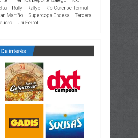
rte
Premios Deporte Galego
R.C.
lta
Rally
Rallye
Río Ourense Termal
an Martiño
Supercopa Endesa
Tercera
eucro
Uni Ferrol
De interés