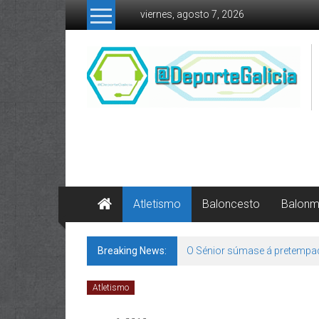
Skip to content
viernes, agosto 7, 2026
Atletismo
Baloncesto
Balon
Breaking News:
O Sénior súmase á pretempa
Atletismo