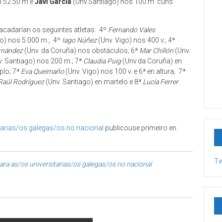
n 52.50 m e
Javi García
(Unv.Santiago) nos 100 m. cuns
 acadarían os seguintes atletas: 4º
Fernando Vales
go) nos 5.000 m.; 4º
Iago Núñez
(Unv. Vigo) nos 400 v.; 4ª
rnández
(Unv. da Coruña) nos obstáculos; 6ª
Mar Chillón
(Unv.
. Santiago) nos 200 m.; 7ª
Claudia Puig
(Unv.da Coruña) en
plo; 7ª
Eva Queimaño
(Unv. Vigo) nos 100 v. e 6ª en altura; 7ª
Raúl Rodríguez
(Unv. Santiago) en martelo e 8ª
Lucía Ferrer
itarias/os galegas/os no nacional
publicouse primeiro en
Tw
ara as/os universitarias/os galegas/os no nacional