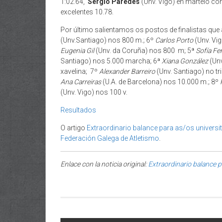
1:02.64,
Sergio Paredes
(Unv. Vigo) en martelo co
excelentes 10.78.
Por último salientamos os postos de finalistas que
(Unv.Santiago) nos 800 m.; 6º
Carlos Porto
(Unv. Vi
Eugenia Gil
(Unv. da Coruña) nos 800 m; 5ª
Sofía Fe
Santiago) nos 5.000 marcha; 6ª
Xiana González
(Unv
xavelina; 7º
Alexander Barreiro
(Unv. Santiago) no tri
Ana Carreiras
(U.A. de Barcelona) nos 10.000 m.; 8º
(Unv. Vigo) nos 100 v.
Resultados
O artigo
Extraordinario balance para as/os univers
Federación Galega de Atletismo
.
Enlace con la noticia original:
Extraordinario balance p