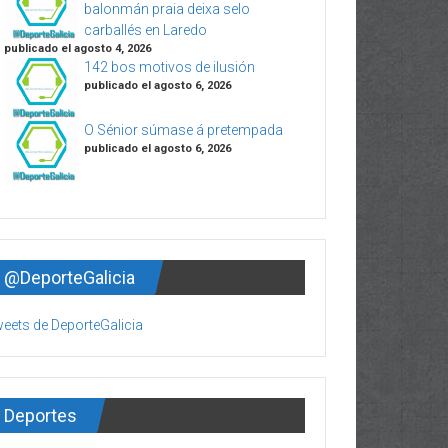
balonmán praia deixa selo
carballés en Laredo
publicado el agosto 4, 2026
142 bos motivos de ilusión
publicado el agosto 6, 2026
O Sénior súmase á pretempada
publicado el agosto 6, 2026
@DeporteGalicia
eets de DeporteGalicia
Deportes