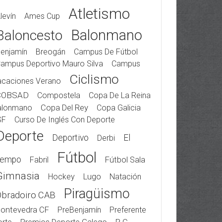
Atletismo
levín
Ames Cup
Balonmano
Baloncesto
enjamín
Breogán
Campus De Fútbol
ampus Deportivo Mauro Silva
Campus
Ciclismo
acaciones Verano
COBSAD
Compostela
Copa De La Reina
alonmano
Copa Del Rey
Copa Galicia
SF
Curso De Inglés Con Deporte
Deporte
Deportivo
El
Derbi
Fútbol
iempo
Fabril
Fútbol Sala
Gimnasia
Hockey
Lugo
Natación
Piragüismo
Obradoiro CAB
ontevedra CF
PreBenjamín
Preferente