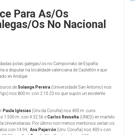
nce Para As/os
alegas/os No Nacional
cadadas polas galegas/os no Campionato de España
ría a disputar na localidade valenciana de Castellón e que
ado en Andújar.
 ouros de
Solange Pereira
(Universidade San Antonio) nos
Vigo) nos 800 m. con 2:10.23 no que supón un excelente
or
Paula Iglesias
(Unv.da Coruña) nos 400 m. cuns
s 1.500 m. con 4:32.56 e
Carlos Revuelta
(UNED) en martelo
 Universitarias. Por último non menos meritorios serían os
alos con 14.94,
Ana Pajarrón
(Unv. Coruña) nos 400 v con