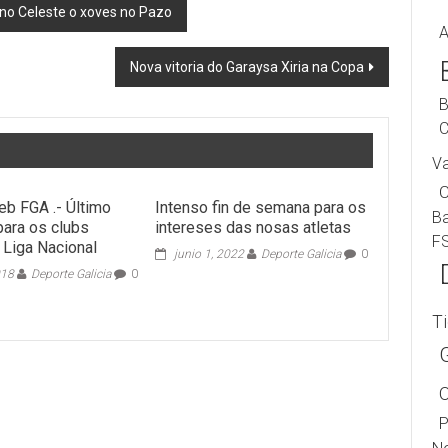
rno Celeste o xoves no Pazo
A
Nova vitoria do Garaysa Xiria na Copa
B
C
V
eb FGA .- Último
Intenso fin de semana para os
B
para os clubs
intereses das nosas atletas
F
 Liga Nacional
junio 1, 2022
Deporte Galicia
0
018
Deporte Galicia
0
T
P