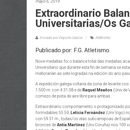
mayo 6, 2019
Extraordinario Bala
Universitarias/os G
Enviado por:Deporte Galicia
Atletismo
Publicado por: F.G. Atletismo
Nove medallas foi o balance total das medallas a
Universitario que durante esta fin de semana se esta
mellorarían as sete logradas na edición do ano pas
A expedición galega voltaría da zona de levante cos
1.500 m. con 4:31.08 e de
Raquel Meaños
(Univ.de 
comezo de pista de aire libre para ambas.
Extraordinario comportamento o protagonizado p
formidables 55.59;
Leticia Fernández
(Unv.Vigo) no
con 59.31 m., todas/os elas subcamipoas de España
bronces de
Antía Martínez
(Unv.Coruña) nos 100 v