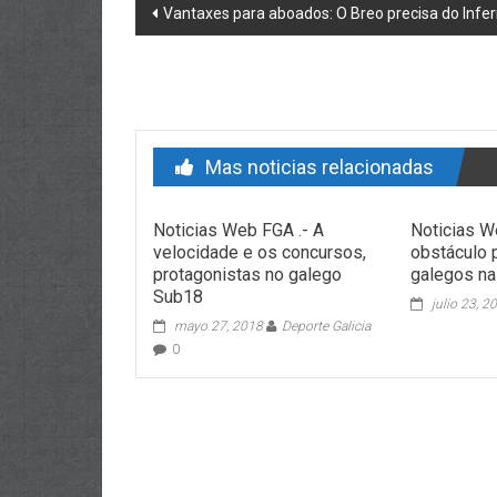
Post navigation
Vantaxes para aboados: O Breo precisa do Infe
Mas noticias relacionadas
Noticias Web FGA .- A
Noticias W
velocidade e os concursos,
obstáculo 
protagonistas no galego
galegos na
Sub18
julio 23, 2
mayo 27, 2018
Deporte Galicia
0