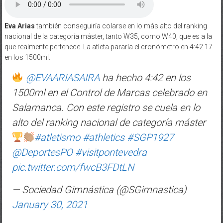
Eva Arias
también conseguiría colarse en lo más alto del ranking
nacional de la categoría máster, tanto W35, como W40, que es a la
que realmente pertenece. La atleta pararía el cronómetro en 4:42.17
en los 1500ml.
@EVAARIASAIRA
ha hecho 4:42 en los
1500ml en el Control de Marcas celebrado en
Salamanca. Con este registro se cuela en lo
alto del ranking nacional de categoría máster
#atletismo
#athletics
#SGP1927
@DeportesPO
#visitpontevedra
pic.twitter.com/fwcB3FDtLN
— Sociedad Gimnástica (@SGimnastica)
January 30, 2021