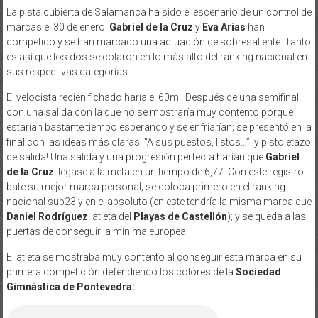
La pista cubierta de Salamanca ha sido el escenario de un control de
marcas el 30 de enero.
Gabriel de la Cruz
y
Eva Arias
han
competido y se han marcado una actuación de sobresaliente. Tanto
es así que los dos se colaron en lo más alto del ranking nacional en
sus respectivas categorías.
El velocista recién fichado haría el 60ml. Después de una semifinal
con una salida con la que no se mostraría muy contento porque
estarían bastante tiempo esperando y se enfriarían; se presentó en la
final con las ideas más claras. “A sus puestos, listos…” ¡y pistoletazo
de salida! Una salida y una progresión perfecta harían que
Gabriel
de la Cruz
llegase a la meta en un tiempo de 6,77. Con este registro
bate su mejor marca personal; se coloca primero en el ranking
nacional sub23 y en el absoluto (en este tendría la misma marca que
Daniel Rodríguez
, atleta del
Playas de Castellón
); y se queda a las
puertas de conseguir la mínima europea.
El atleta se mostraba muy contento al conseguir esta marca en su
primera competición defendiendo los colores de la
Sociedad
Gimnástica de Pontevedra: