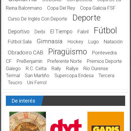
Reina Balonmano
Copa Del Rey
Copa Galicia FSF
Deporte
Curso De Inglés Con Deporte
Fútbol
Deportivo
El Tiempo
Derbi
Fabril
Gimnasia
Fútbol Sala
Hockey
Lugo
Natación
Piragüismo
Obradoiro CAB
Pontevedra
CF
PreBenjamín
Preferente Norte
Premios Deporte
Galego
R.C. Celta
Rally
Rallye
Río Ourense
Termal
San Martiño
Supercopa Endesa
Tercera
Teucro
Uni Ferrol
De interés