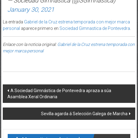
— Sociedad Gimnástica (@SGimnastica)
January 30, 2021
La entrada
Gabriel de la Cruz estrena temporada con mejor marca
personal
aparece primero en
Sociedad Gimnastica de Pontevedra
.
Enlace con la noticia original:
Gabriel de la Cruz estrena temporada con
mejor marca personal
Post navigation
A Sociedad Gimnástica de Pontevedra apraza a súa
Asamblea Xeral Ordinaria
Sevilla agarda á Selección Galega de Marcha