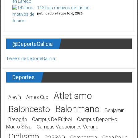
142 bos motivos de ilusión
publicado el agosto 6, 2026
@DeporteGalicia
Tweets de DeporteGalicia
Deportes
Atletismo
Alevín
Ames Cup
Balonmano
Baloncesto
Benjamín
Breogán
Campus De Fútbol
Campus Deportivo
Mauro Silva
Campus Vacaciones Verano
Ciclismo
COBSAD
Compostela
Copa De La