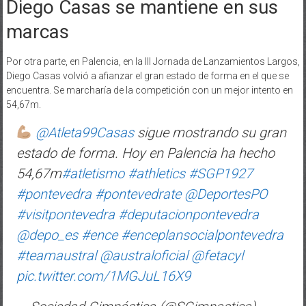
Diego Casas se mantiene en sus
marcas
Por otra parte, en Palencia, en la III Jornada de Lanzamientos Largos,
Diego Casas volvió a afianzar el gran estado de forma en el que se
encuentra. Se marcharía de la competición con un mejor intento en
54,67m.
@Atleta99Casas
sigue mostrando su gran
estado de forma. Hoy en Palencia ha hecho
54,67m
#atletismo
#athletics
#SGP1927
#pontevedra
#pontevedrate
@DeportesPO
#visitpontevedra
#deputacionpontevedra
@depo_es
#ence
#enceplansocialpontevedra
#teamaustral
@australoficial
@fetacyl
pic.twitter.com/1MGJuL16X9