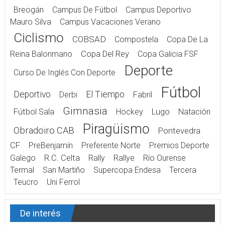
Breogán
Campus De Fútbol
Campus Deportivo
Mauro Silva
Campus Vacaciones Verano
Ciclismo
COBSAD
Compostela
Copa De La
Reina Balonmano
Copa Del Rey
Copa Galicia FSF
Deporte
Curso De Inglés Con Deporte
Fútbol
Deportivo
El Tiempo
Derbi
Fabril
Gimnasia
Fútbol Sala
Hockey
Lugo
Natación
Piragüismo
Obradoiro CAB
Pontevedra
CF
PreBenjamín
Preferente Norte
Premios Deporte
Galego
R.C. Celta
Rally
Rallye
Río Ourense
Termal
San Martiño
Supercopa Endesa
Tercera
Teucro
Uni Ferrol
De interés