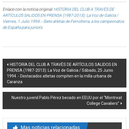
Enlace con la noticia original:
HISTORIA DEL CLUB A TRAVÉS DE
ARTÍCULOS SALIDOS EN PRENSA (1987-2013): La Voz de Galicia /
Viernes, 1 Julio 1994 .- Siete atletas de Ferrolterra, a los campeonatos
de España para juniors
Post navigation
HISTORIA DEL CLUB A TRAVÉS DE ARTÍCULOS SALIDOS EN
PRENSA (1987-2013): La Voz de Galicia / Sábado, 25 Junio
1994 .- Destacados atletas compiten en la milla urbana de
Caranza
Nuestro juvenil Pablo Pérez becado en EEUU por el “Montreat
College Cavaliers”
Mas noticias relacionadas