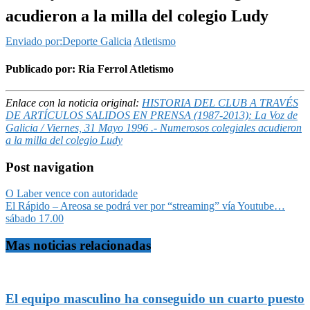
acudieron a la milla del colegio Ludy
Enviado por:Deporte Galicia
Atletismo
Publicado por: Ria Ferrol Atletismo
Enlace con la noticia original:
HISTORIA DEL CLUB A TRAVÉS
DE ARTÍCULOS SALIDOS EN PRENSA (1987-2013): La Voz de
Galicia / Viernes, 31 Mayo 1996 .- Numerosos colegiales acudieron
a la milla del colegio Ludy
Post navigation
O Laber vence con autoridade
El Rápido – Areosa se podrá ver por “streaming” vía Youtube…
sábado 17.00
Mas noticias relacionadas
El equipo masculino ha conseguido un cuarto puesto