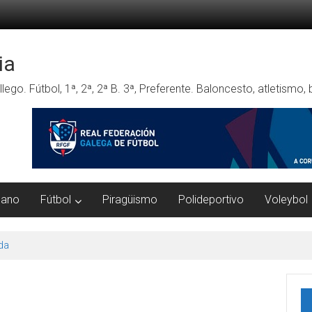
ia
lego. Fútbol, 1ª, 2ª, 2ª B. 3ª, Preferente. Baloncesto, atletismo
mano
Fútbol
Piragüismo
Polideportivo
Voleybol
da