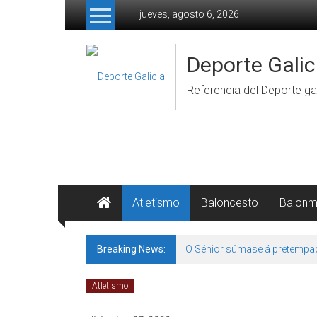
Skip to content
jueves, agosto 6, 2026
Deporte Galic
Referencia del Deporte gal
Atletismo
Baloncesto
Balon
Breaking News:
O Sénior súmase á pretempa
Atletismo