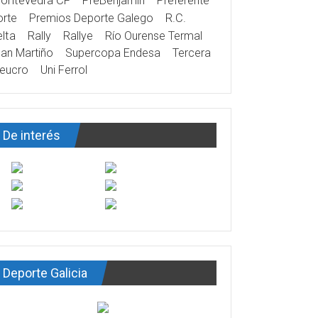
ontevedra CF
PreBenjamín
Preferente
rte
Premios Deporte Galego
R.C.
lta
Rally
Rallye
Río Ourense Termal
an Martiño
Supercopa Endesa
Tercera
eucro
Uni Ferrol
De interés
Deporte Galicia