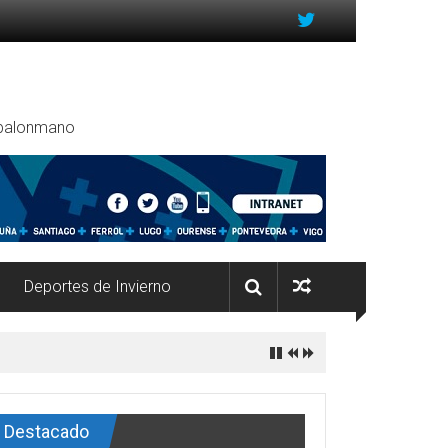
, balonmano
Deportes de Invierno
Destacado