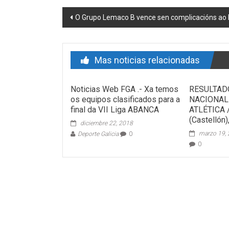
Post navigation
O Grupo Lemaco B vence sen complicacións ao 
Mas noticias relacionadas
Noticias Web FGA .- Xa temos
RESULTADO
os equipos clasificados para a
NACIONAL
final da VII Liga ABANCA
ATLÉTICA 
(Castellón)
diciembre 22, 2018
marzo 19,
Deporte Galicia
0
0