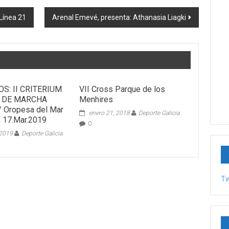
Línea 21
Arenal Emevé, presenta: Athanasia Liagki
S: II CRITERIUM
VII Cross Parque de los
 DE MARCHA
Menhires
/ Oropesa del Mar
enero 21, 2018
Deporte Galicia
, 17.Mar.2019
0
 2019
Deporte Galicia
Tw