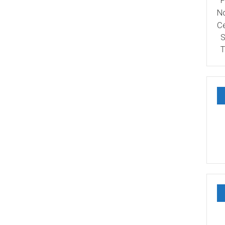
P
No
Ce
S
T