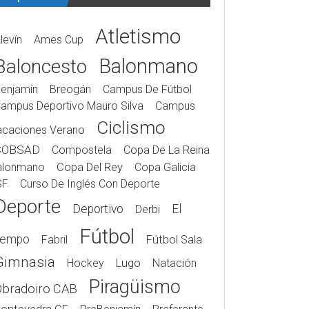
Atletismo
levín
Ames Cup
Balonmano
Baloncesto
enjamín
Breogán
Campus De Fútbol
ampus Deportivo Mauro Silva
Campus
Ciclismo
acaciones Verano
COBSAD
Compostela
Copa De La Reina
alonmano
Copa Del Rey
Copa Galicia
SF
Curso De Inglés Con Deporte
Deporte
Deportivo
El
Derbi
Fútbol
iempo
Fabril
Fútbol Sala
Gimnasia
Hockey
Lugo
Natación
Piragüismo
Obradoiro CAB