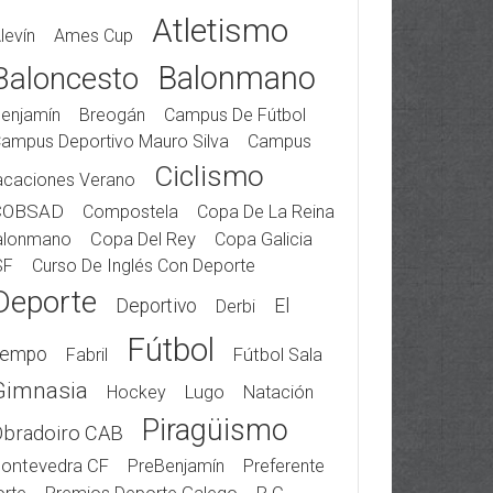
Atletismo
levín
Ames Cup
Balonmano
Baloncesto
enjamín
Breogán
Campus De Fútbol
ampus Deportivo Mauro Silva
Campus
Ciclismo
acaciones Verano
COBSAD
Compostela
Copa De La Reina
alonmano
Copa Del Rey
Copa Galicia
SF
Curso De Inglés Con Deporte
Deporte
Deportivo
El
Derbi
Fútbol
iempo
Fabril
Fútbol Sala
Gimnasia
Hockey
Lugo
Natación
Piragüismo
Obradoiro CAB
ontevedra CF
PreBenjamín
Preferente