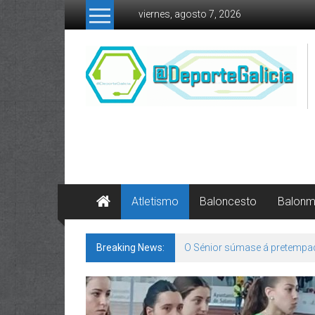
Skip to content
viernes, agosto 7, 2026
Atletismo
Baloncesto
Balon
Breaking News:
O Sénior súmase á pretempa