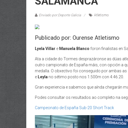
SALAMANCA
Enviado por:Deporte Galicia
Atletismo
Publicado por: Ourense Atletismo
Lyela Villar
e
Manuela Blanco
foron finalistas en 
Ata a cidade do Tormes desprazáronse as dúas atlet
outro campionato de España máis, con opción a que
medalla. O obxectivo foi conseguido por ambas as
e
Leyla
no sétimo posto nos 1.500m con 4:46.20.
Gran experiencia e sabemos que aínda chegarán mái
Podes consultar os resultados ao completo na segu
Campeonato de España Sub-20 Short Track