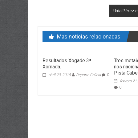
Uxía Pérez e
Mas noticias relacionadas
Resultados Xogade 3ª
Tres metais
Xornada.
nos nacion
Pista Cube
abril 23, 2018
Deporte Galicia
0
febrero 21
0