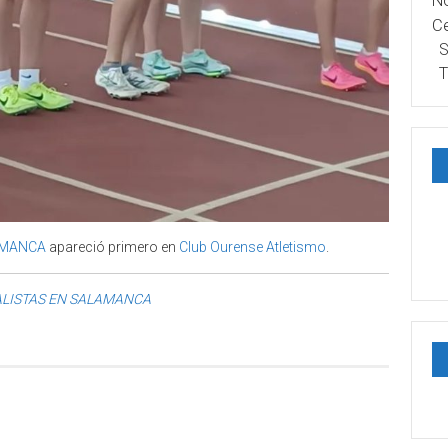
No
Ce
S
T
AMANCA
apareció primero en
Club Ourense Atletismo
.
ALISTAS EN SALAMANCA