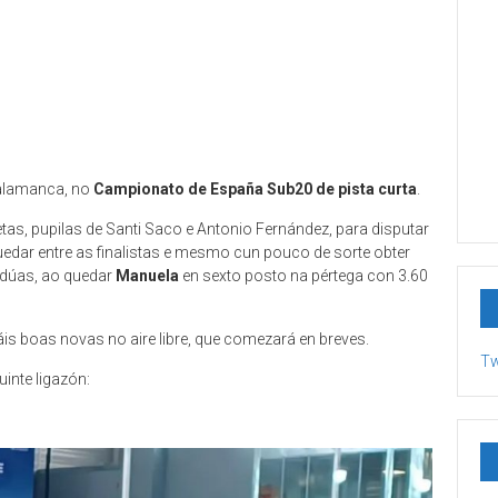
Salamanca, no
Campionato de España Sub20 de pista curta
.
as, pupilas de Santi Saco e Antonio Fernández, para disputar
dar entre as finalistas e mesmo cun pouco de sorte obter
 dúas, ao quedar
Manuela
en sexto posto na pértega con 3.60
s boas novas no aire libre, que comezará en breves.
Tw
inte ligazón: