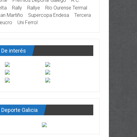
rte
Premios Deporte Galego
R.C.
lta
Rally
Rallye
Río Ourense Termal
an Martiño
Supercopa Endesa
Tercera
eucro
Uni Ferrol
De interés
Deporte Galicia