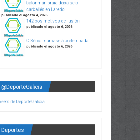
balonmán praia deixa selo
carballés en Laredo
publicado el agosto 4, 2026
142 bos motivos de ilusión
publicado el agosto 6, 2026
O Sénior súmase á pretempada
publicado el agosto 6, 2026
@DeporteGalicia
eets de DeporteGalicia
Deportes