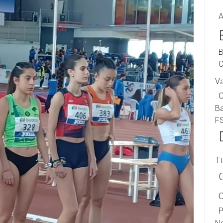
A
B
C
V
B
F
T
P