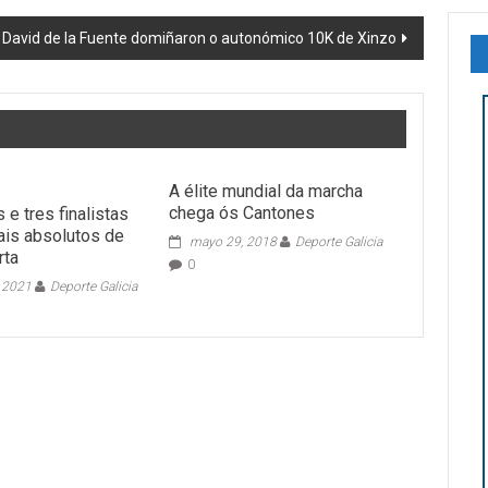
 David de la Fuente domiñaron o autonómico 10K de Xinzo
A élite mundial da marcha
chega ós Cantones
 e tres finalistas
ais absolutos de
mayo 29, 2018
Deporte Galicia
rta
0
, 2021
Deporte Galicia