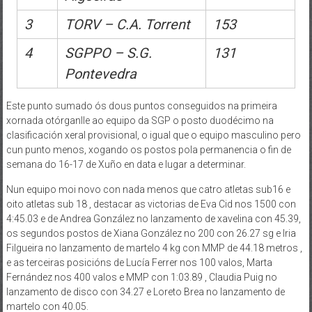
3
TORV – C.A. Torrent
153
4
SGPPO – S.G.
131
Pontevedra
Este punto sumado ós dous puntos conseguidos na primeira
xornada otórganlle ao equipo da SGP o posto duodécimo na
clasificación xeral provisional, o igual que o equipo masculino pero
cun punto menos, xogando os postos pola permanencia o fin de
semana do 16-17 de Xuño en data e lugar a determinar.
Nun equipo moi novo con nada menos que catro atletas sub16 e
oito atletas sub 18 , destacar as victorias de Eva Cid nos 1500 con
4:45.03 e de Andrea González no lanzamento de xavelina con 45.39,
os segundos postos de Xiana González no 200 con 26.27 sg e Iria
Filgueira no lanzamento de martelo 4 kg con MMP de 44.18 metros ,
e as terceiras posicións de Lucía Ferrer nos 100 valos, Marta
Fernández nos 400 valos e MMP con 1:03.89 , Claudia Puig no
lanzamento de disco con 34.27 e Loreto Brea no lanzamento de
martelo con 40.05.