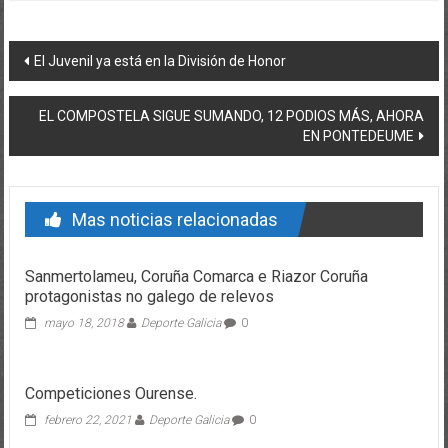
Post navigation
El Juvenil ya está en la División de Honor
EL COMPOSTELA SIGUE SUMANDO, 12 PODIOS MÁS, AHORA
EN PONTEDEUME
Mas noticias relacionadas
Sanmertolameu, Coruña Comarca e Riazor Coruña
protagonistas no galego de relevos
mayo 18, 2018
Deporte Galicia
0
Competiciones Ourense.
febrero 22, 2021
Deporte Galicia
0