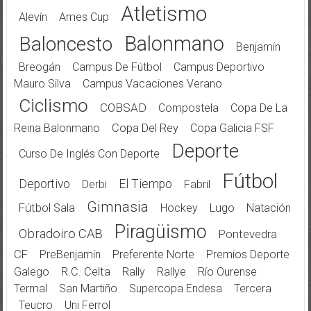
Atletismo
Alevín
Ames Cup
Balonmano
Baloncesto
Benjamín
Breogán
Campus De Fútbol
Campus Deportivo
Mauro Silva
Campus Vacaciones Verano
Ciclismo
COBSAD
Compostela
Copa De La
Reina Balonmano
Copa Del Rey
Copa Galicia FSF
Deporte
Curso De Inglés Con Deporte
Fútbol
Deportivo
El Tiempo
Derbi
Fabril
Gimnasia
Fútbol Sala
Hockey
Lugo
Natación
Piragüismo
Obradoiro CAB
Pontevedra
CF
PreBenjamín
Preferente Norte
Premios Deporte
Galego
R.C. Celta
Rally
Rallye
Río Ourense
Termal
San Martiño
Supercopa Endesa
Tercera
Teucro
Uni Ferrol