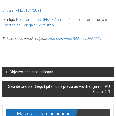
Circular RFEA 104/2021
O artigo
Nomeamentos RFEA – Abril 2021
publicouse primeiro en
Federación Galega de Atletismo
.
Enlace con la noticia original:
Nomeamentos RFEA – Abril 2021
Post navigation
Objetivo: dos oros gallegos
Sala de prensa: Diego Epifanio na previa ao Río Breogán – TAU
Castelló
Mas noticias relacionadas