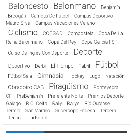
Balonmano
Baloncesto
Benjamín
Breogán
Campus De Fútbol
Campus Deportivo
Mauro Silva
Campus Vacaciones Verano
Ciclismo
COBSAD
Compostela
Copa De La
Reina Balonmano
Copa Del Rey
Copa Galicia FSF
Deporte
Curso De Inglés Con Deporte
Fútbol
Deportivo
El Tiempo
Derbi
Fabril
Gimnasia
Fútbol Sala
Hockey
Lugo
Natación
Piragüismo
Obradoiro CAB
Pontevedra
CF
PreBenjamín
Preferente Norte
Premios Deporte
Galego
R.C. Celta
Rally
Rallye
Río Ourense
Termal
San Martiño
Supercopa Endesa
Tercera
Teucro
Uni Ferrol