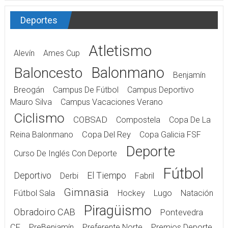
Deportes
Atletismo
Alevín
Ames Cup
Balonmano
Baloncesto
Benjamín
Breogán
Campus De Fútbol
Campus Deportivo
Mauro Silva
Campus Vacaciones Verano
Ciclismo
COBSAD
Compostela
Copa De La
Reina Balonmano
Copa Del Rey
Copa Galicia FSF
Deporte
Curso De Inglés Con Deporte
Fútbol
Deportivo
El Tiempo
Derbi
Fabril
Gimnasia
Fútbol Sala
Hockey
Lugo
Natación
Piragüismo
Obradoiro CAB
Pontevedra
CF
PreBenjamín
Preferente Norte
Premios Deporte