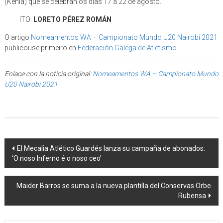
(Kenia) que se celebran os días 17 a 22 de agosto.
ITO:
LORETO PÉREZ ROMÁN
O artigo
Nomeamentos WA – Campionato Mundo U20 Nairobi 2021
publicouse primeiro en
Federación Galega de Atletismo
.
Enlace con la noticia original:
Nomeamentos WA – Campionato Mundo
U20 Nairobi 2021
Post navigation
El Mecalia Atlético Guardés lanza su campaña de abonados:
‘O noso Inferno é o noso ceo’
Maider Barros se suma a la nueva plantilla del Conservas Orbe
Rubensa