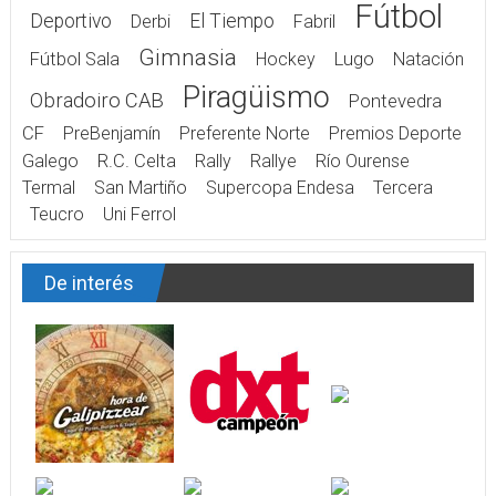
Fútbol
Deportivo
El Tiempo
Derbi
Fabril
Gimnasia
Fútbol Sala
Hockey
Lugo
Natación
Piragüismo
Obradoiro CAB
Pontevedra
CF
PreBenjamín
Preferente Norte
Premios Deporte
Galego
R.C. Celta
Rally
Rallye
Río Ourense
Termal
San Martiño
Supercopa Endesa
Tercera
Teucro
Uni Ferrol
De interés