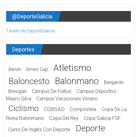
@DeporteGalicia
Tweets de DeporteGalicia
Deportes
Atletismo
Alevín
Ames Cup
Balonmano
Baloncesto
Benjamín
Breogán
Campus De Fútbol
Campus Deportivo
Mauro Silva
Campus Vacaciones Verano
Ciclismo
COBSAD
Compostela
Copa De La
Reina Balonmano
Copa Del Rey
Copa Galicia FSF
Deporte
Curso De Inglés Con Deporte