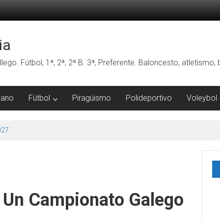
ia
lego. Fútbol, 1ª, 2ª, 2ª B. 3ª, Preferente. Baloncesto, atletismo
mano
Fútbol
Piragüismo
Polideportivo
Voleybol
027
- Un Campionato Galego