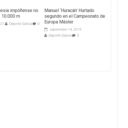
glesia impóñense no
Manuel ‘Huracán’ Hurtado
s 10.000 m
segundo en el Campeonato de
Europa Máster
021
Deporte Galicia
0
septiembre 14, 2019
Deporte Galicia
0