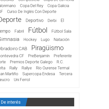
alonmano
Copa Del Rey
Copa Galicia
SF
Curso De Inglés Con Deporte
Deporte
Deportivo
El
Derbi
Fútbol
iempo
Fabril
Fútbol Sala
Gimnasia
Hockey
Lugo
Natación
Piragüismo
Obradoiro CAB
ontevedra CF
PreBenjamín
Preferente
rte
Premios Deporte Galego
R.C.
lta
Rally
Rallye
Río Ourense Termal
an Martiño
Supercopa Endesa
Tercera
eucro
Uni Ferrol
De interés