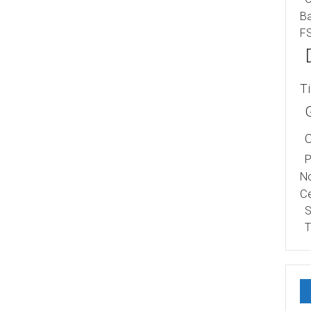
B
F
T
P
No
Ce
S
T