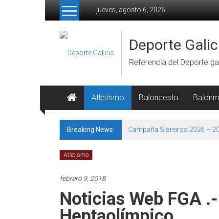
Skip to content
jueves, agosto 6, 2026
Deporte Galic
Referencia del Deporte gal
Atletismo
Baloncesto
Balon
Breaking News:
Campaña Siareiros 2026 – 2
Atletismo
febrero 9, 2018
Noticias Web FGA .
Heptaolímpico