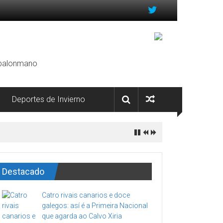
, balonmano
Deportes de Invierno
Destacado
Catro rivais canarios e doce
galegos: así é a Primeira Nacional
que agarda ao Calvo Xiria