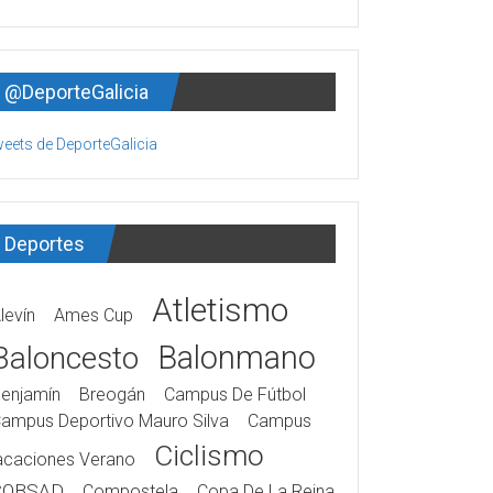
@DeporteGalicia
eets de DeporteGalicia
Deportes
Atletismo
levín
Ames Cup
Balonmano
Baloncesto
enjamín
Breogán
Campus De Fútbol
ampus Deportivo Mauro Silva
Campus
Ciclismo
acaciones Verano
COBSAD
Compostela
Copa De La Reina