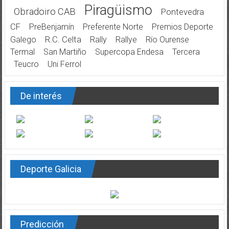
Piragüismo
Obradoiro CAB
Pontevedra
CF
PreBenjamín
Preferente Norte
Premios Deporte
Galego
R.C. Celta
Rally
Rallye
Río Ourense
Termal
San Martiño
Supercopa Endesa
Tercera
Teucro
Uni Ferrol
De interés
Deporte Galicia
Predicción