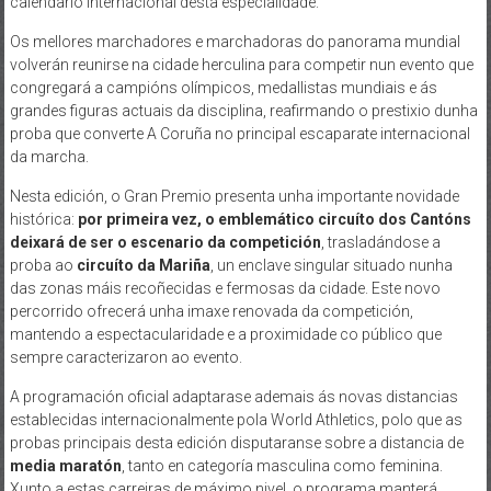
calendario internacional desta especialidade.
Os mellores marchadores e marchadoras do panorama mundial
volverán reunirse na cidade herculina para competir nun evento que
congregará a campións olímpicos, medallistas mundiais e ás
grandes figuras actuais da disciplina, reafirmando o prestixio dunha
proba que converte A Coruña no principal escaparate internacional
da marcha.
Nesta edición, o Gran Premio presenta unha importante novidade
histórica:
por primeira vez, o emblemático circuíto dos Cantóns
deixará de ser o escenario da competición
, trasladándose a
proba ao
circuíto da Mariña
, un enclave singular situado nunha
das zonas máis recoñecidas e fermosas da cidade. Este novo
percorrido ofrecerá unha imaxe renovada da competición,
mantendo a espectacularidade e a proximidade co público que
sempre caracterizaron ao evento.
A programación oficial adaptarase ademais ás novas distancias
establecidas internacionalmente pola World Athletics, polo que as
probas principais desta edición disputaranse sobre a distancia de
media maratón
, tanto en categoría masculina como feminina.
Xunto a estas carreiras de máximo nivel, o programa manterá