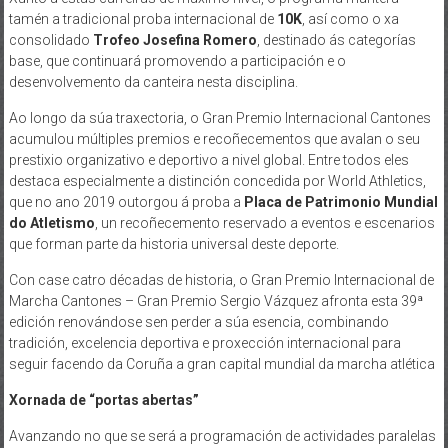
tamén a tradicional proba internacional de
10K
, así como o xa
consolidado
Trofeo Josefina Romero
, destinado ás categorías
base, que continuará promovendo a participación e o
desenvolvemento da canteira nesta disciplina.
Ao longo da súa traxectoria, o Gran Premio Internacional Cantones
acumulou múltiples premios e recoñecementos que avalan o seu
prestixio organizativo e deportivo a nivel global. Entre todos eles
destaca especialmente a distinción concedida por
World Athletics
,
que no ano 2019 outorgou á proba a
Placa de Patrimonio Mundial
do Atletismo
, un recoñecemento reservado a eventos e escenarios
que forman parte da historia universal deste deporte.
Con case catro décadas de historia, o Gran Premio Internacional de
Marcha Cantones – Gran Premio Sergio Vázquez afronta esta 39ª
edición renovándose sen perder a súa esencia, combinando
tradición, excelencia deportiva e proxección internacional para
seguir facendo da Coruña a gran capital mundial da marcha atlética
Xornada de “portas abertas”
Avanzando no que se será a programación de actividades paralelas