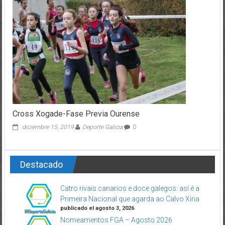
Cross Xogade-Fase Previa Ourense
diciembre 15, 2019
Deporte Galicia
0
Destacado
Catro rivais canarios e doce galegos: así é a
Primeira Nacional que agarda ao Calvo Xiria
publicado el agosto 3, 2026
Nomeamentos FGA – Agosto 2026