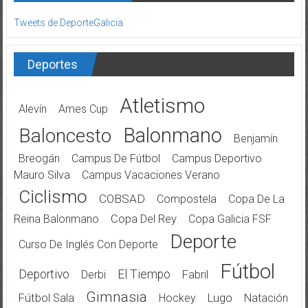
Tweets de DeporteGalicia
Deportes
Atletismo
Alevín
Ames Cup
Balonmano
Baloncesto
Benjamín
Breogán
Campus De Fútbol
Campus Deportivo
Mauro Silva
Campus Vacaciones Verano
Ciclismo
COBSAD
Compostela
Copa De La
Reina Balonmano
Copa Del Rey
Copa Galicia FSF
Deporte
Curso De Inglés Con Deporte
Fútbol
Deportivo
El Tiempo
Derbi
Fabril
Gimnasia
Fútbol Sala
Hockey
Lugo
Natación