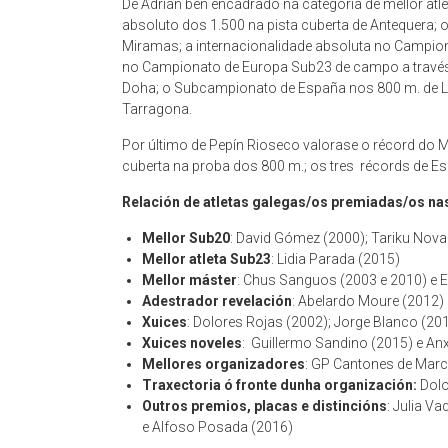
De Adrián ben encadrado na categoría de mellor at
absoluto dos 1.500 na pista cuberta de Antequera;
Miramas; a internacionalidade absoluta no Campio
no Campionato de Europa Sub23 de campo a través 
Doha; o Subcampionato de España nos 800 m. de L
Tarragona.
Por último de Pepín Rioseco valorase o récord do
cuberta na proba dos 800 m.; os tres récords de E
Relación de atletas galegas/os premiadas/os nas
Mellor Sub20
: David Gómez (2000); Tariku Noval
Mellor atleta Sub23
: Lidia Parada (2015)
Mellor máster
: Chus Sanguos (2003 e 2010) e 
Adestrador revelación
: Abelardo Moure (2012)
Xuices
: Dolores Rojas (2002); Jorge Blanco (20
Xuices noveles
: Guillermo Sandino (2015) e An
Mellores organizadores
: GP Cantones de Mar
Traxectoria ó fronte dunha organización:
Dolo
Outros premios, placas e distincións
: Julia V
e Alfoso Posada (2016)