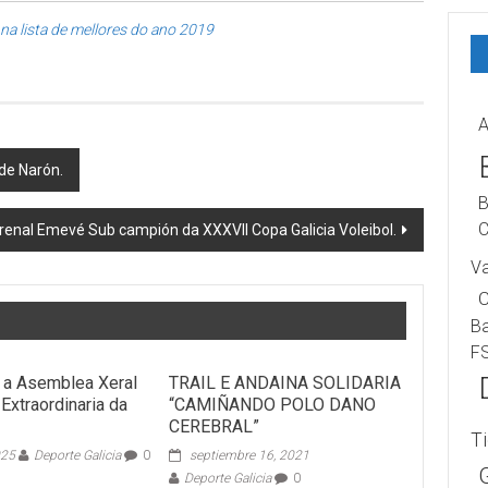
 na lista de mellores do ano 2019
A
de Narón.
B
C
renal Emevé Sub campión da XXXVII Copa Galicia Voleibol.
V
B
F
 a Asemblea Xeral
TRAIL E ANDAINA SOLIDARIA
 Extraordinaria da
“CAMIÑANDO POLO DANO
CEREBRAL”
T
025
Deporte Galicia
0
septiembre 16, 2021
Deporte Galicia
0