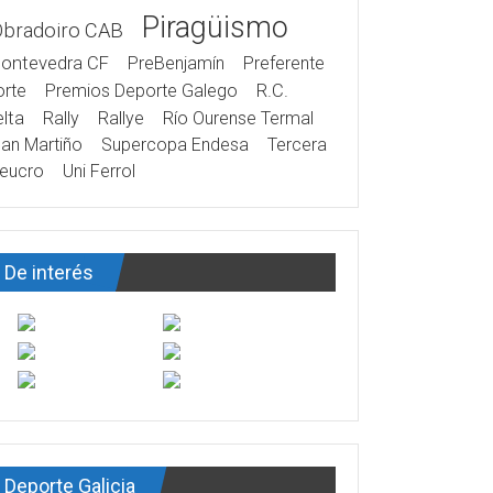
Piragüismo
Obradoiro CAB
ontevedra CF
PreBenjamín
Preferente
rte
Premios Deporte Galego
R.C.
lta
Rally
Rallye
Río Ourense Termal
an Martiño
Supercopa Endesa
Tercera
eucro
Uni Ferrol
De interés
Deporte Galicia