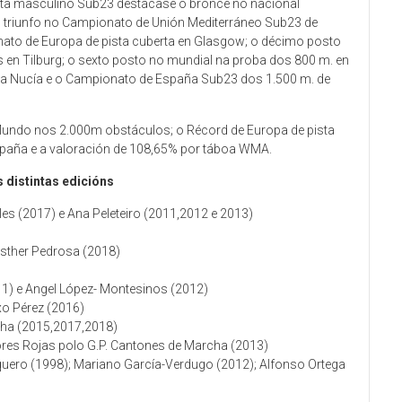
leta masculino Sub23 destácase o bronce no nacional
 o triunfo no Campionato de Unión Mediterráneo Sub23 de
nato de Europa de pista cuberta en Glasgow; o décimo posto
en Tilburg; o sexto posto no mundial na proba dos 800 m. en
a Nucía e o Campionato de España Sub23 dos 1.500 m. de
 Mundo nos 2.000m obstáculos; o Récord de Europa de pista
spaña e a valoración de 108,65% por táboa WMA.
 distintas edicións
es (2017) e Ana Peleteiro (2011,2012 e 2013)
Esther Pedrosa (2018)
11) e Angel López- Montesinos (2012)
xo Pérez (2016)
cha (2015,2017,2018)
res Rojas polo G.P. Cantones de Marcha (2013)
aquero (1998); Mariano García-Verdugo (2012); Alfonso Ortega