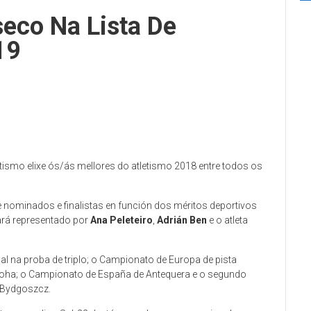
seco Na Lista De
19
ismo elixe ós/ás mellores do atletismo 2018 entre todos os
e nominados e finalistas en función dos méritos deportivos
ará representado por
Ana Peleteiro
,
Adrián Ben
e o atleta
l na proba de triplo; o Campionato de Europa de pista
Doha; o Campionato de España de Antequera e o segundo
 Bydgoszcz.