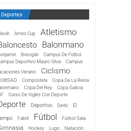
Deportes
Atletismo
levín
Ames Cup
Balonmano
Baloncesto
enjamín
Breogán
Campus De Fútbol
ampus Deportivo Mauro Silva
Campus
Ciclismo
acaciones Verano
COBSAD
Compostela
Copa De La Reina
alonmano
Copa Del Rey
Copa Galicia
SF
Curso De Inglés Con Deporte
Deporte
Deportivo
El
Derbi
Fútbol
iempo
Fabril
Fútbol Sala
Gimnasia
Hockey
Lugo
Natación