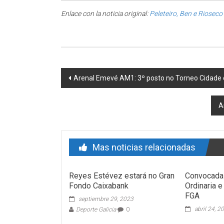
Enlace con la noticia original:
Peleteiro, Ben e Rioseco
Post navigation
Arenal Emevé AM1: 3º posto no Torneo Cidade 
A
Mas noticias relacionadas
Reyes Estévez estará no Gran
Convocada
Fondo Caixabank
Ordinaria e
FGA
septiembre 29, 2023
abril 24, 2
Deporte Galicia
0