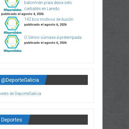
balonmán praia deixa selo
carballés en Laredo
publicado el agosto 4, 2026
142 bos motivos de ilusión
publicado el agosto 6, 2026
O Sénior súmase á pretempada
publicado el agosto 6, 2026
@DeporteGalicia
eets de DeporteGalicia
Deportes