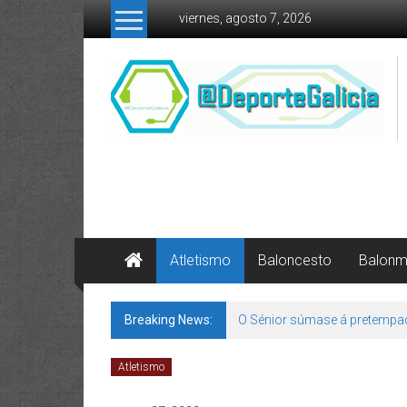
Skip to content
viernes, agosto 7, 2026
Atletismo
Baloncesto
Balon
Breaking News:
O Sénior súmase á pretempa
Atletismo