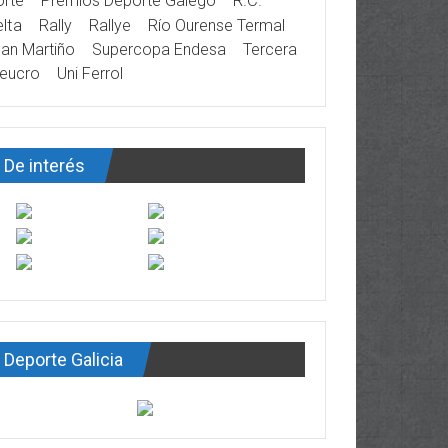
rte
Premios Deporte Galego
R.C.
lta
Rally
Rallye
Río Ourense Termal
an Martiño
Supercopa Endesa
Tercera
eucro
Uni Ferrol
De interés
Deporte Galicia