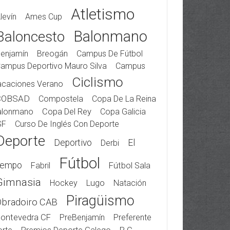
Atletismo
levín
Ames Cup
Balonmano
Baloncesto
enjamín
Breogán
Campus De Fútbol
ampus Deportivo Mauro Silva
Campus
Ciclismo
acaciones Verano
COBSAD
Compostela
Copa De La Reina
alonmano
Copa Del Rey
Copa Galicia
SF
Curso De Inglés Con Deporte
Deporte
Deportivo
El
Derbi
Fútbol
iempo
Fabril
Fútbol Sala
Gimnasia
Hockey
Lugo
Natación
Piragüismo
Obradoiro CAB
ontevedra CF
PreBenjamín
Preferente