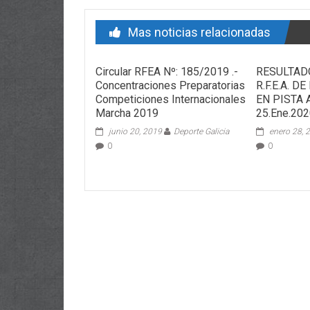
Mas noticias relacionadas
Circular RFEA Nº: 185/2019 .-
RESULTAD
Concentraciones Preparatorias
R.F.E.A. 
Competiciones Internacionales
EN PISTA A
Marcha 2019
25.Ene.20
junio 20, 2019
Deporte Galicia
enero 28, 
0
0