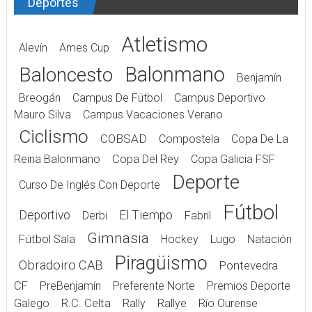
Deportes
Atletismo
Alevín
Ames Cup
Balonmano
Baloncesto
Benjamín
Breogán
Campus De Fútbol
Campus Deportivo
Mauro Silva
Campus Vacaciones Verano
Ciclismo
COBSAD
Compostela
Copa De La
Reina Balonmano
Copa Del Rey
Copa Galicia FSF
Deporte
Curso De Inglés Con Deporte
Fútbol
Deportivo
El Tiempo
Derbi
Fabril
Gimnasia
Fútbol Sala
Hockey
Lugo
Natación
Piragüismo
Obradoiro CAB
Pontevedra
CF
PreBenjamín
Preferente Norte
Premios Deporte
Galego
R.C. Celta
Rally
Rallye
Río Ourense