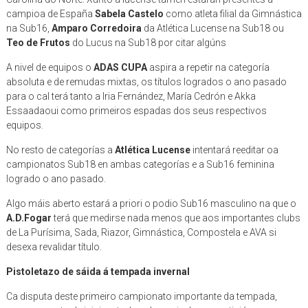
campioa de España
Sabela Castelo
como atleta filial da Gimnástica
na Sub16,
Amparo Corredoira
da Atlética Lucense na Sub18 ou
Teo de Frutos
do Lucus na Sub18 por citar algúns
A nivel de equipos o
ADAS CUPA
aspira a repetir na categoría
absoluta e de remudas mixtas, os títulos logrados o ano pasado
para o cal terá tanto a Iria Fernández, María Cedrón e Akka
Essaadaoui como primeiros espadas dos seus respectivos
equipos.
No resto de categorías a
Atlética Lucense
intentará reeditar oa
campionatos Sub18 en ambas categorías e a Sub16 feminina
logrado o ano pasado.
Algo máis aberto estará a priori o podio Sub16 masculino na que o
A.D.Fogar
terá que medirse nada menos que aos importantes clubs
de La Purísima, Sada, Riazor, Gimnástica, Compostela e AVA si
desexa revalidar título.
Pistoletazo de sáida á tempada invernal
Ca disputa deste primeiro campionato importante da tempada,