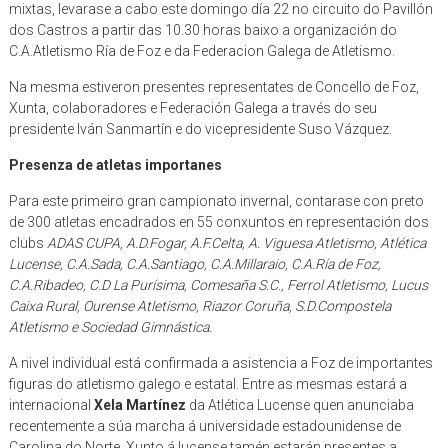
mixtas, levarase a cabo este domingo día 22 no circuito do Pavillón
dos Castros a partir das 10.30 horas baixo a organización do
C.A.Atletismo Ría de Foz e da Federacion Galega de Atletismo.
Na mesma estiveron presentes representates de Concello de Foz,
Xunta, colaboradores e Federación Galega a través do seu
presidente Iván Sanmartín e do vicepresidente Suso Vázquez.
Presenza de atletas importanes
Para este primeiro gran campionato invernal, contarase con preto
de 300 atletas encadrados en 55 conxuntos en representación dos
clubs
ADAS CUPA, A.D.Fogar, A.F.Celta, A. Viguesa Atletismo, Atlética
Lucense, C.A.Sada, C.A.Santiago, C.A.Millaraio, C.A.Ría de Foz,
C.A.Ribadeo, C.D La Purísima, Comesaña S.C., Ferrol Atletismo, Lucus
Caixa Rural, Ourense Atletismo, Riazor Coruña, S.D.Compostela
Atletismo e Sociedad Gimnástica.
A nivel individual está confirmada a asistencia a Foz de importantes
figuras do atletismo galego e estatal. Entre as mesmas estará a
internacional
Xela Martínez
da Atlética Lucense quen anunciaba
recentemente a súa marcha á universidade estadounidense de
Carolina do Norte. Xunto á lucense tamén estarán presentes a