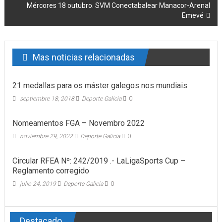
Mércores 18 outubro. SVM Conectabalear Manacor-Arenal
Emevé
Mas noticias relacionadas
21 medallas para os máster galegos nos mundiais
septiembre 18, 2018
Deporte Galicia
0
Nomeamentos FGA – Novembro 2022
noviembre 29, 2022
Deporte Galicia
0
Circular RFEA Nº: 242/2019 .- LaLigaSports Cup –
Reglamento corregido
julio 24, 2019
Deporte Galicia
0
Destacado