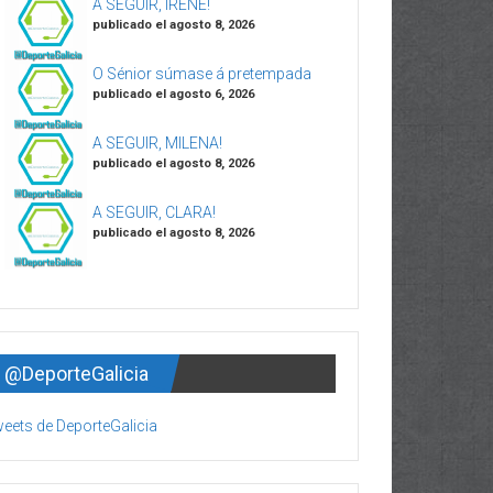
A SEGUIR, IRENE!
publicado el agosto 8, 2026
O Sénior súmase á pretempada
publicado el agosto 6, 2026
A SEGUIR, MILENA!
publicado el agosto 8, 2026
A SEGUIR, CLARA!
publicado el agosto 8, 2026
@DeporteGalicia
eets de DeporteGalicia