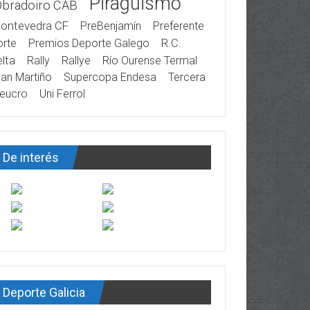
Piragüismo
Obradoiro CAB
ontevedra CF
PreBenjamín
Preferente
rte
Premios Deporte Galego
R.C.
lta
Rally
Rallye
Río Ourense Termal
an Martiño
Supercopa Endesa
Tercera
eucro
Uni Ferrol
De interés
Deporte Galicia