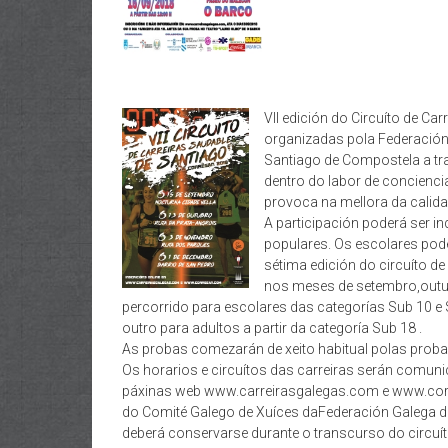
VII edición do Circuíto de C
organizadas pola Federación
Santiago de Compostela a tra
dentro do labor de conciencia
provoca na mellora da calid
A participación poderá ser i
populares. Os escolares pod
sétima edición do circuíto d
nos meses de setembro,outu
percorrido para escolares das categorías Sub 10 e 
outro para adultos a partir da categoría Sub 18 .
As probas comezarán de xeito habitual polas proba
Os horarios e circuítos das carreiras serán comu
páxinas web www.carreirasgalegas.com e www.corr
do Comité Galego de Xuíces daFederación Galega de
deberá conservarse durante o transcurso do circuít