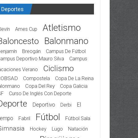
Deportes
Atletismo
levín
Ames Cup
Balonmano
Baloncesto
enjamín
Breogán
Campus De Fútbol
ampus Deportivo Mauro Silva
Campus
Ciclismo
acaciones Verano
COBSAD
Compostela
Copa De La Reina
alonmano
Copa Del Rey
Copa Galicia
SF
Curso De Inglés Con Deporte
Deporte
Deportivo
El
Derbi
Fútbol
iempo
Fabril
Fútbol Sala
Gimnasia
Hockey
Lugo
Natación