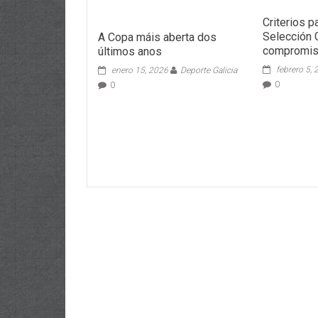
Criterios p
Selección 
A Copa máis aberta dos
compromi
últimos anos
febrero 5,
enero 15, 2026
Deporte Galicia
0
0