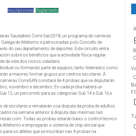
Inscripciones
Reglamento
A
arreiras Saudables Corre San2018, un programa de carreiras
 Galega de Atletismo e patrocinadas polo Concello de
vés do seu departamento de deportes. Este circuíto entra
B
ción sobre os beneficios que a actividade física regular
C
ade de vida dos nosos cidadáns.
ndividual ou formando parte de equipos, tanto federados como
V
erán a maiores formar grupos por centros escolares. A
e carreiras CorreSAN constará de 4 probas que se disputarán
B
bro, novembro e decembro. En cada proba haberá un
F
Sub 12, un percorrido para as categorías Sub 14 e Sub 16,e
s de escolares e rematarán coa disputa da proba de adultos.
nicados na semana anterior á disputa das mesmas nas
T
esan.com. Todas as probas estarán baixo o control técnico
 Atletismo e empregarán o sistema de chip-dorsal que
o para os atletas que se inscriban nas 4 probas na