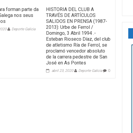
ara forman parte da
HISTORIA DEL CLUB A
Galega nos seus
TRAVÉS DE ARTÍCULOS
sos
SALIDOS EN PRENSA (1987-
2013): Urbe de Ferrol /
 2020
Deporte Galicia
Domingo, 3 Abril 1994 .-
Esteban Rioseco Díaz, del club
de atletismo Ría de Ferrol, se
proclamó vencedor absoluto
de la carrera pedestre de San
José en As Pontes
abril 23, 2020
Deporte Galicia
0