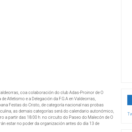
Valdeorras, coa colaboración do club Adas-Proinor de O
 de Atletismo e a Delegación da F.G.A en Valdeorras,
rbana Festas do Cristo, de categoría nacional nas probas
ulina, as demais categorías será do calendario autonómico,
Tw
ro a partir das 18:00 h. no circuíto do Paseo do Malecón de O
rán estar no poder da organización antes do día 13 de