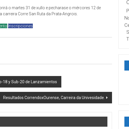
abrirá o martes 31 de xullo e pecharase o mércores 12 de
P
a carreira Corre San Ruta da Prata-Angrois.
No
Ce
ento
Inscripciones
S
T
ub-18 y Sub-20 de Lanzamientos
Resultados CorrendoxOurense, Carreira da Univesidade.