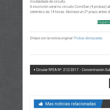
modalidade de circuíto.
A inscrición xeral no circuito CorreSan (4 probas) 
setembro ás 14 horas. Abrirase un 2º prazo antes d
Reglam
Enlace con la noticia original:
Probas destacadas.
Post navigation
Circular RFEA Nº: 212/2017 .- Concentración S
Mas noticias relacionadas