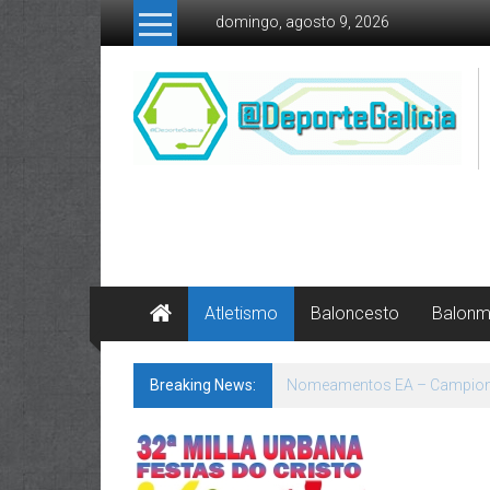
Skip to content
domingo, agosto 9, 2026
Atletismo
Baloncesto
Balon
Breaking News:
A SEGUIR, OLALLA!