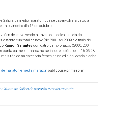
e Galicia de medio maraton que se desenvolverá baixo a
ra o vindeiro día 16 de outubro.
e veñen desenvolvendo a través dos cales a atleta do
los ostenta cun total de nove (do 2001 ao 2009 e o título do
ado
Ramón Serantes
con catro campionatos (2000, 2001,
en conta ca mellor marca no serial de edicións con 1h.05.28
 máis rápida na categoría femenina na edición levada a cabo
a de maratón e media maratón
publicouse primeiro en
s Xunta de Galicia de maratón e media maratón