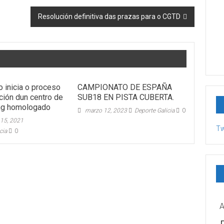
Resolución definitiva das prazas para o CGTD
inicia o proceso
CAMPIONATO DE ESPAÑA
ción dun centro de
SUB18 EN PISTA CUBERTA.
ing homologado
marzo 12, 2023
Deporte Galicia
0
 15, 2021
Tw
cia
0
A