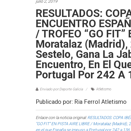
julio 2, 2019
RESULTADOS: COPA
ENCUENTRO ESPAÑ
/ TROFEO “GO FIT” 
Moratalaz (Madrid),
Sestelo, Gana La Ja
Encuentro, En El Qu
Portugal Por 242 A
Enviado por:Deporte Galicia
Atletismo
Publicado por: Ria Ferrol Atletismo
Enlace con la noticia original:
RESULTADOS: COPA IBÉ
“GO FIT” EN PISTA AIRE LIBRE / Moratalaz (Madrid), 29
en el que España se impuso a Portugal por 242 a 136