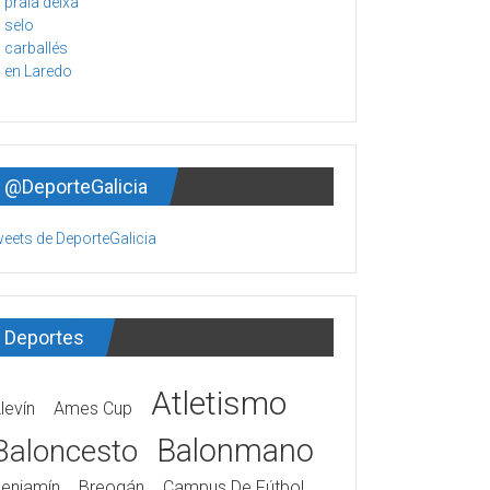
@DeporteGalicia
eets de DeporteGalicia
Deportes
Atletismo
levín
Ames Cup
Balonmano
Baloncesto
enjamín
Breogán
Campus De Fútbol