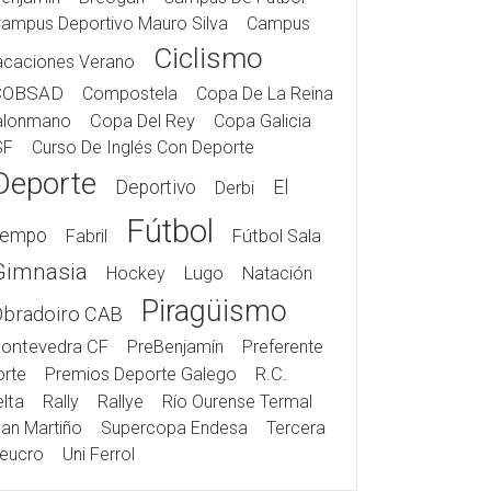
ampus Deportivo Mauro Silva
Campus
Ciclismo
acaciones Verano
COBSAD
Compostela
Copa De La Reina
alonmano
Copa Del Rey
Copa Galicia
SF
Curso De Inglés Con Deporte
Deporte
Deportivo
El
Derbi
Fútbol
iempo
Fabril
Fútbol Sala
Gimnasia
Hockey
Lugo
Natación
Piragüismo
Obradoiro CAB
ontevedra CF
PreBenjamín
Preferente
rte
Premios Deporte Galego
R.C.
lta
Rally
Rallye
Río Ourense Termal
an Martiño
Supercopa Endesa
Tercera
eucro
Uni Ferrol