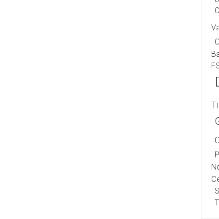
C
V
B
F
T
P
No
Ce
S
T