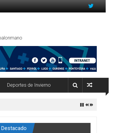
, balonmano
Deportes de Invierno
Destacado