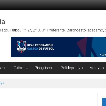
ia
lego. Fútbol, 1ª, 2ª, 2ª B. 3ª, Preferente. Baloncesto, atletismo
mano
Fútbol
Piragüismo
Polideportivo
Voleybol
027