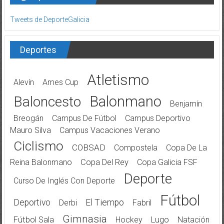
Tweets de DeporteGalicia
Deportes
Atletismo
Alevín
Ames Cup
Balonmano
Baloncesto
Benjamín
Breogán
Campus De Fútbol
Campus Deportivo
Mauro Silva
Campus Vacaciones Verano
Ciclismo
COBSAD
Compostela
Copa De La
Reina Balonmano
Copa Del Rey
Copa Galicia FSF
Deporte
Curso De Inglés Con Deporte
Fútbol
Deportivo
El Tiempo
Derbi
Fabril
Gimnasia
Fútbol Sala
Hockey
Lugo
Natación