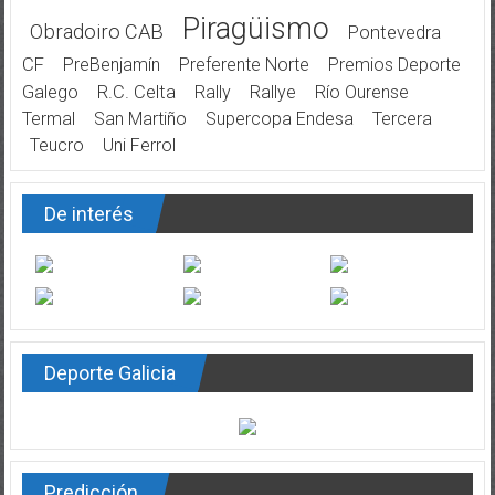
Piragüismo
Obradoiro CAB
Pontevedra
CF
PreBenjamín
Preferente Norte
Premios Deporte
Galego
R.C. Celta
Rally
Rallye
Río Ourense
Termal
San Martiño
Supercopa Endesa
Tercera
Teucro
Uni Ferrol
De interés
Deporte Galicia
Predicción