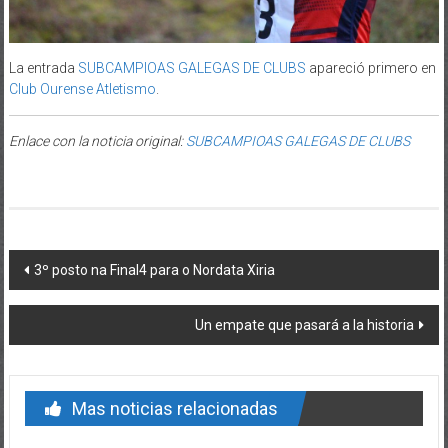
La entrada
SUBCAMPIOAS GALEGAS DE CLUBS
apareció primero en
Club Ourense Atletismo
.
Enlace con la noticia original:
SUBCAMPIOAS GALEGAS DE CLUBS
Post navigation
3º posto na Final4 para o Nordata Xiria
Un empate que pasará a la historia
Mas noticias relacionadas