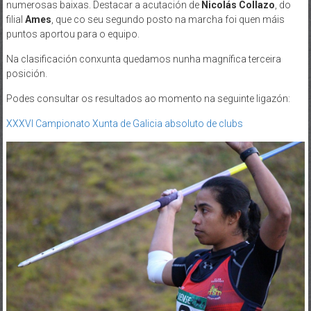
numerosas baixas. Destacar a acutación de
Nicolás Collazo
, do
filial
Ames
, que co seu segundo posto na marcha foi quen máis
puntos aportou para o equipo.
Na clasificación conxunta quedamos nunha magnífica terceira
posición.
Podes consultar os resultados ao momento na seguinte ligazón:
XXXVI Campionato Xunta de Galicia absoluto de clubs