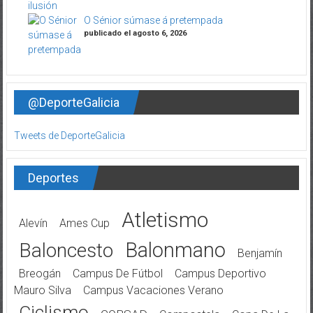
O Sénior súmase á pretempada
publicado el agosto 6, 2026
@DeporteGalicia
Tweets de DeporteGalicia
Deportes
Atletismo
Alevín
Ames Cup
Balonmano
Baloncesto
Benjamín
Breogán
Campus De Fútbol
Campus Deportivo
Mauro Silva
Campus Vacaciones Verano
Ciclismo