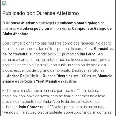
Publicado por: Ourense Atletismo
O
Ourense Atletismo
conseguiu o
subcampionato galego
en
mulleres e a
oitava posición
en homes no
Campionato Galego de
Clubs Absoluto
.
Boa competición tanto das mulleres como dos rapaces. No cadro
feminino quedamos a tan só tres puntos do campión, a
Gimnástica
de Pontevedra
, superando por 23.5 puntos ao
Ría Ferrol
. Ao
rematar a xornada matinal estabamos na terceira posición, pero a
segunda parte do día permitiunos subir un escalón do podio e a
piques estivemos de lograr o campionato. Destacar as vitorias
de
Andrea Reija
(do filial
Xuncas Diversia
) nos 100 valos,
Manuela
Blanco
en pértega, e
Yiset Magali
en xavelina.
En homes rematamos a primeira parte da mañán en sétima
posición, non lonxe da sexta, pero ao final quedamos na oitava
praza a catro puntos do Sada. A parte da descalificación do
debutante
Iván Gómez
nos 400 valos por pisar a liña na curva,
tivemos unha actuación consistente, sobre todo tendo en conta as