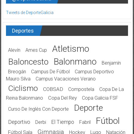
Tweets de DeporteGalicia
Deportes
Atletismo
Alevín
Ames Cup
Balonmano
Baloncesto
Benjamín
Breogán
Campus De Fútbol
Campus Deportivo
Mauro Silva
Campus Vacaciones Verano
Ciclismo
COBSAD
Compostela
Copa De La
Reina Balonmano
Copa Del Rey
Copa Galicia FSF
Deporte
Curso De Inglés Con Deporte
Fútbol
Deportivo
El Tiempo
Derbi
Fabril
Gimnasia
Fútbol Sala
Hockey
Lugo
Natación