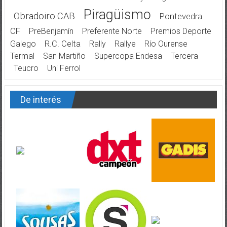
Piragüismo
Obradoiro CAB
Pontevedra
CF
PreBenjamín
Preferente Norte
Premios Deporte
Galego
R.C. Celta
Rally
Rallye
Río Ourense
Termal
San Martiño
Supercopa Endesa
Tercera
Teucro
Uni Ferrol
De interés