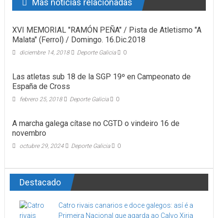
Mas noticias relacionadas
XVI MEMORIAL "RAMÓN PEÑA" / Pista de Atletismo "A
Malata" (Ferrol) / Domingo. 16.Dic.2018
diciembre 14, 2018
Deporte Galicia
0
Las atletas sub 18 de la SGP 19º en Campeonato de
España de Cross
febrero 25, 2018
Deporte Galicia
0
A marcha galega cítase no CGTD o vindeiro 16 de
novembro
octubre 29, 2024
Deporte Galicia
0
Destacado
Catro rivais canarios e doce galegos: así é a
Primeira Nacional que agarda ao Calvo Xiria