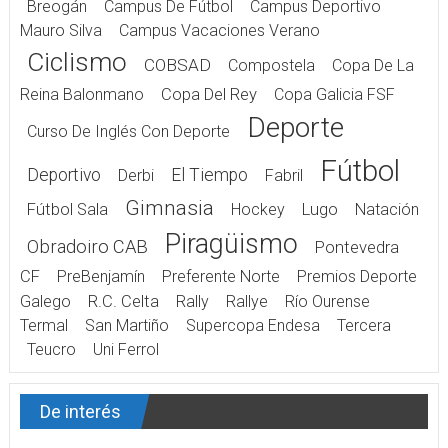
Breogán
Campus De Fútbol
Campus Deportivo
Mauro Silva
Campus Vacaciones Verano
Ciclismo
COBSAD
Compostela
Copa De La
Reina Balonmano
Copa Del Rey
Copa Galicia FSF
Deporte
Curso De Inglés Con Deporte
Fútbol
Deportivo
El Tiempo
Derbi
Fabril
Gimnasia
Fútbol Sala
Hockey
Lugo
Natación
Piragüismo
Obradoiro CAB
Pontevedra
CF
PreBenjamín
Preferente Norte
Premios Deporte
Galego
R.C. Celta
Rally
Rallye
Río Ourense
Termal
San Martiño
Supercopa Endesa
Tercera
Teucro
Uni Ferrol
De interés