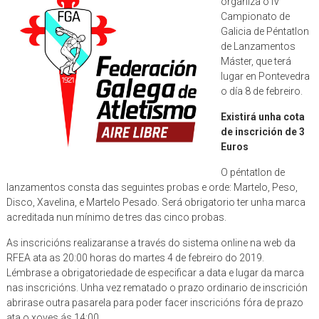
organiza o IV
Campionato de
Galicia de Péntatlon
de Lanzamentos
Máster, que terá
lugar en Pontevedra
o día 8 de febreiro.
Existirá unha cota
de inscrición de 3
Euros
O péntatlon de
lanzamentos consta das seguintes probas e orde: Martelo, Peso,
Disco, Xavelina, e Martelo Pesado. Será obrigatorio ter unha marca
acreditada nun mínimo de tres das cinco probas.
As inscricións realizaranse a través do sistema online na web da
RFEA ata as 20:00 horas do martes 4 de febreiro do 2019.
Lémbrase a obrigatoriedade de especificar a data e lugar da marca
nas inscricións. Unha vez rematado o prazo ordinario de inscrición
abrirase outra pasarela para poder facer inscricións fóra de prazo
ata o xoves ás 14:00.