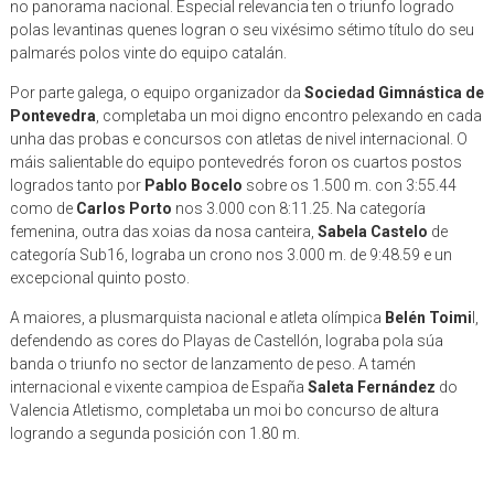
no panorama nacional. Especial relevancia ten o triunfo logrado
polas levantinas quenes logran o seu vixésimo sétimo título do seu
palmarés polos vinte do equipo catalán.
Por parte galega, o equipo organizador da
Sociedad Gimnástica de
Pontevedra
, completaba un moi digno encontro pelexando en cada
unha das probas e concursos con atletas de nivel internacional. O
máis salientable do equipo pontevedrés foron os cuartos postos
logrados tanto por
Pablo Bocelo
sobre os 1.500 m. con 3:55.44
como de
Carlos Porto
nos 3.000 con 8:11.25. Na categoría
femenina, outra das xoias da nosa canteira,
Sabela Castelo
de
categoría Sub16, lograba un crono nos 3.000 m. de 9:48.59 e un
excepcional quinto posto.
A maiores, a plusmarquista nacional e atleta olímpica
Belén Toimi
l,
defendendo as cores do Playas de Castellón, lograba pola súa
banda o triunfo no sector de lanzamento de peso. A tamén
internacional e vixente campioa de España
Saleta Fernández
do
Valencia Atletismo, completaba un moi bo concurso de altura
logrando a segunda posición con 1.80 m.