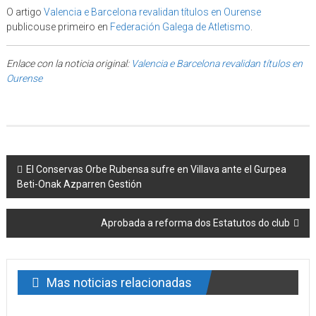
O artigo
Valencia e Barcelona revalidan títulos en Ourense
publicouse primeiro en
Federación Galega de Atletismo
.
Enlace con la noticia original:
Valencia e Barcelona revalidan títulos en
Ourense
Post navigation
El Conservas Orbe Rubensa sufre en Villava ante el Gurpea
Beti-Onak Azparren Gestión
Aprobada a reforma dos Estatutos do club
Mas noticias relacionadas