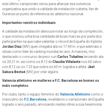
este último campionato serviu para afianzar esa solvencia
organizativa que unido a calidade da instalación cuberta, fan de
Ourense un punto de referencia do atletismo nacional.
Importantes rexistros individuais
A calidade da instalación deixouse notar ao longo da competición,
o que orixinou unha boa cantidade de boas marcas por parte dos
participantes na que cabe salientar o récord de España do triplista
Jordan Díaz
(MV) quen chegaba ata os 17.49 m. e que ademáis o
sitúan como líder do ranking mundial do ano. A maiores, moi
destacado o concurso de peso cun
Carlos Tobalina
lanzando ata
os 20.21 m. así como os 8.12 de
Claudia Villalante
nos 60 valos
con 8.12 ou os 7.23 que sobre os 60 m. lograba a atleta
Jäel
Sakura Bestué
(MV) por citar algúns.
Valencia atletismo en mulleres e F.C. Barcelona en homes os
máis completos.
Por clubs, tanto o equipo feminino do
Valencia Atletismo
como o
masculino do
F.C.Barcelona
, revalidaron o campionato de España
logrado o ano pasado, amosando nestes intres a súa hexemonía