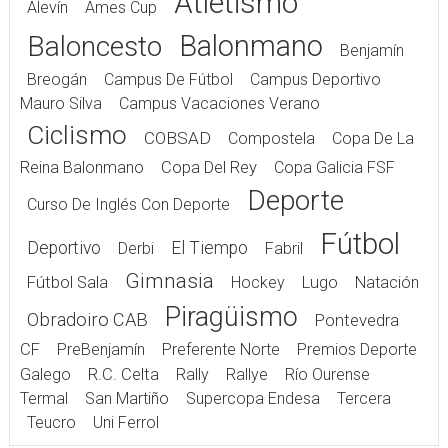
Atletismo
Alevín
Ames Cup
Balonmano
Baloncesto
Benjamín
Breogán
Campus De Fútbol
Campus Deportivo
Mauro Silva
Campus Vacaciones Verano
Ciclismo
COBSAD
Compostela
Copa De La
Reina Balonmano
Copa Del Rey
Copa Galicia FSF
Deporte
Curso De Inglés Con Deporte
Fútbol
Deportivo
El Tiempo
Derbi
Fabril
Gimnasia
Fútbol Sala
Hockey
Lugo
Natación
Piragüismo
Obradoiro CAB
Pontevedra
CF
PreBenjamín
Preferente Norte
Premios Deporte
Galego
R.C. Celta
Rally
Rallye
Río Ourense
Termal
San Martiño
Supercopa Endesa
Tercera
Teucro
Uni Ferrol