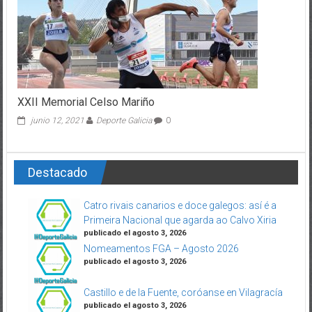
XXII Memorial Celso Mariño
junio 12, 2021
Deporte Galicia
0
Destacado
Catro rivais canarios e doce galegos: así é a
Primeira Nacional que agarda ao Calvo Xiria
publicado el agosto 3, 2026
Nomeamentos FGA – Agosto 2026
publicado el agosto 3, 2026
Castillo e de la Fuente, coróanse en Vilagracía
publicado el agosto 3, 2026