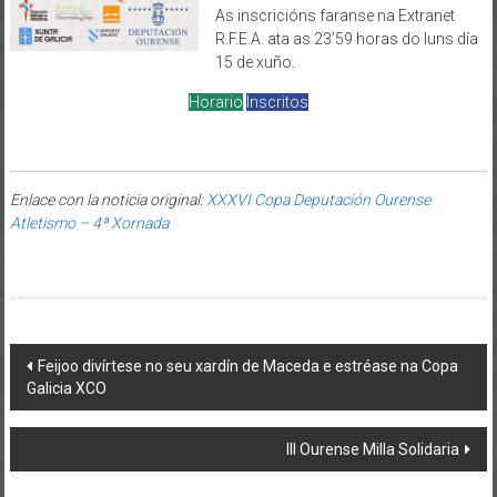
As inscricións faranse na Extranet
R.F.E.A. ata as 23’59 horas do luns día
15 de xuño.
Horario
Inscritos
Enlace con la noticia original:
XXXVI Copa Deputación Ourense
Atletismo – 4ª Xornada
Post navigation
Feijoo divírtese no seu xardín de Maceda e estréase na Copa
Galicia XCO
III Ourense Milla Solidaria