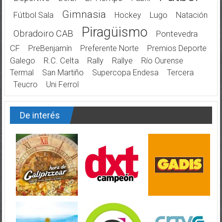
Gimnasia
Fútbol Sala
Hockey
Lugo
Natación
Piragüismo
Obradoiro CAB
Pontevedra
CF
PreBenjamín
Preferente Norte
Premios Deporte
Galego
R.C. Celta
Rally
Rallye
Río Ourense
Termal
San Martiño
Supercopa Endesa
Tercera
Teucro
Uni Ferrol
De interés