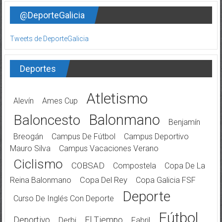
@DeporteGalicia
Tweets de DeporteGalicia
Deportes
Atletismo
Alevín
Ames Cup
Balonmano
Baloncesto
Benjamín
Breogán
Campus De Fútbol
Campus Deportivo
Mauro Silva
Campus Vacaciones Verano
Ciclismo
COBSAD
Compostela
Copa De La
Reina Balonmano
Copa Del Rey
Copa Galicia FSF
Deporte
Curso De Inglés Con Deporte
Fútbol
Deportivo
El Tiempo
Derbi
Fabril