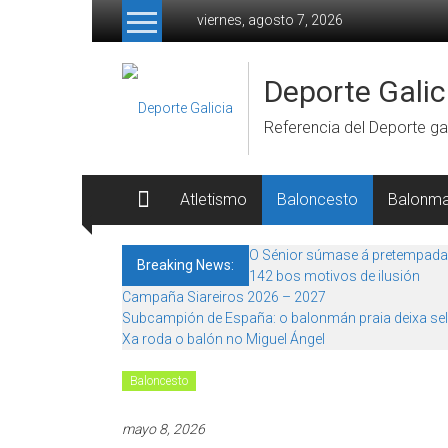
Skip to content
viernes, agosto 7, 2026
Deporte Galic
Referencia del Deporte gal
Atletismo
Baloncesto
Balonm
O Sénior súmase á pretempada
Breaking News:
142 bos motivos de ilusión
Campaña Siareiros 2026 – 2027
Subcampión de España: o balonmán praia deixa sel
Xa roda o balón no Miguel Ángel
Baloncesto
mayo 8, 2026