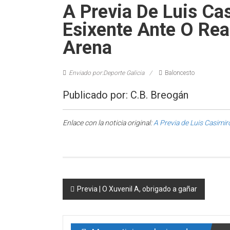
A Previa De Luis C
Esixente Ante O Rea
Arena
Enviado por:Deporte Galicia
Baloncesto
Publicado por: C.B. Breogán
Enlace con la noticia original:
A Previa de Luis Casimi
Post navigation
Previa | O Xuvenil A, obrigado a gañar