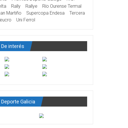
lta
Rally
Rallye
Río Ourense Termal
an Martiño
Supercopa Endesa
Tercera
eucro
Uni Ferrol
De interés
Deporte Galicia