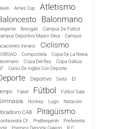
Atletismo
levín
Ames Cup
Balonmano
Baloncesto
enjamín
Breogán
Campus De Fútbol
ampus Deportivo Mauro Silva
Campus
Ciclismo
acaciones Verano
COBSAD
Compostela
Copa De La Reina
alonmano
Copa Del Rey
Copa Galicia
SF
Curso De Inglés Con Deporte
Deporte
Deportivo
El
Derbi
Fútbol
iempo
Fabril
Fútbol Sala
Gimnasia
Hockey
Lugo
Natación
Piragüismo
Obradoiro CAB
ontevedra CF
PreBenjamín
Preferente
rte
Premios Deporte Galego
R.C.