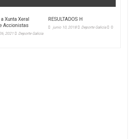
a Xunta Xeral
RESULTADOS H
de Accionistas
junio 10, 2018
Deporte Galicia
0
26, 2021
Deporte Galicia