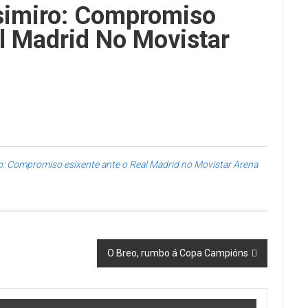
asimiro: Compromiso
l Madrid No Movistar
ro: Compromiso esixente ante o Real Madrid no Movistar Arena
O Breo, rumbo á Copa Campións