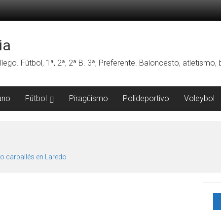
ia
lego. Fútbol, 1ª, 2ª, 2ª B. 3ª, Preferente. Baloncesto, atletismo
ano
Fútbol
Piragüismo
Polideportivo
Voleybol
o carballés en Laredo