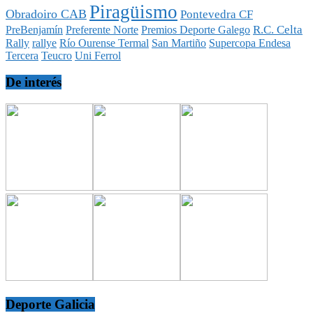
Piragüismo
Obradoiro CAB
Pontevedra CF
R.C. Celta
PreBenjamín
Preferente Norte
Premios Deporte Galego
Rally
rallye
Río Ourense Termal
San Martiño
Supercopa Endesa
Tercera
Teucro
Uni Ferrol
De interés
Deporte Galicia