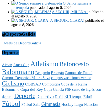
O Sénior súmase á
pretempada
publicado el agosto 6, 2026
A SEGUIR, MILENA!
publicado
el agosto 8, 2026
A SEGUIR, CLARA!
publicado el
agosto 8, 2026
@DeporteGalicia
Tweets de DeporteGalicia
Deportes
Atletismo
Baloncesto
Alevín
Ames Cup
Balonmano
Benjamín
Breogán
Campus de Fútbol
Campus Deportivo Mauro Silva
campus vacaciones verano
Ciclismo
COBSAD
Compostela
Copa de la Reina
Copa del Rey
Balonmano
Copa Galicia FSF
curso de inglés con
Deporte
Deportivo
El Tiempo
deporte
Derbi
Fabril
Fútbol
Gimnasia
Fútbol Sala
Lugo
Hockey
Natación