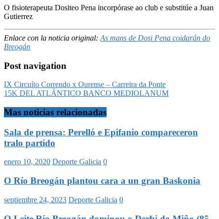
O fisioterapeuta Dositeo Pena incorpórase ao club e substitúe a Juan
Gutierrez
Enlace con la noticia original:
As mans de Dosi Pena coidarán do
Breogán
Post navigation
IX Circuíto Correndo x Ourense – Carreira da Ponte
15K DEL ATLÁNTICO BANCO MEDIOLANUM
Mas noticias relacionadas
Sala de prensa: Perelló e Epifanio compareceron
tralo partido
enero 10, 2020
Deporte Galicia
0
O Río Breogán plantou cara a un gran Baskonia
septiembre 24, 2023
Deporte Galicia
0
O Leite Río Breogán dominou o Derbi do Miño (85-