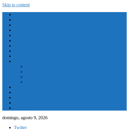
Skip to content
Atletismo
Baloncesto
Balonmano
Ciclismo
Deporte Adaptado
Deportes de Invierno
Deportes Naúticos
Destacado
El Tiempo
Fútbol
Primera División
Segunda División
Segunda División B
Tercera División
Futbol Sala
Piragüismo
Polideportivo
Running
Voleybol
domingo, agosto 9, 2026
Twitter