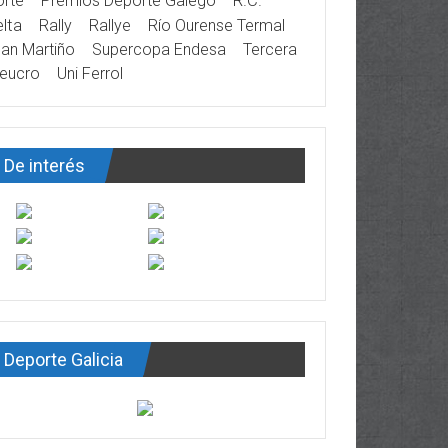
rte
Premios Deporte Galego
R.C.
lta
Rally
Rallye
Río Ourense Termal
an Martiño
Supercopa Endesa
Tercera
eucro
Uni Ferrol
De interés
Deporte Galicia