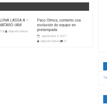
ELONA LASSA A –
Paco Olmos, contento coa
MATARO-IAM
evolución do equipo en
pretempada
2018
Deporte Galicia
septiembre 9, 2021
Deporte Galicia
0
Tw