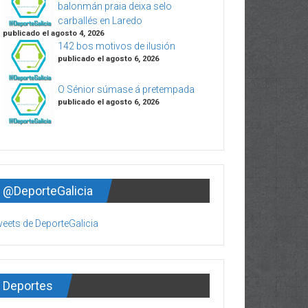
balonmán praia deixa selo
carballés en Laredo
publicado el agosto 4, 2026
142 bos motivos de ilusión
publicado el agosto 6, 2026
O Sénior súmase á pretempada
publicado el agosto 6, 2026
@DeporteGalicia
eets de DeporteGalicia
Deportes