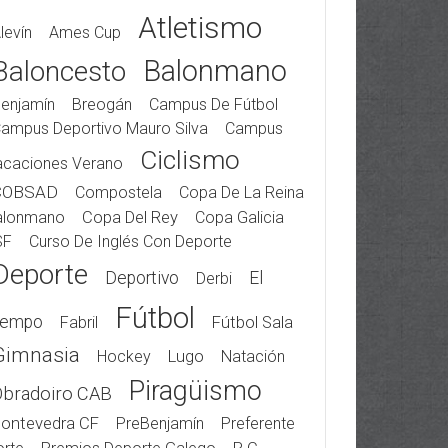
Atletismo
levín
Ames Cup
Balonmano
Baloncesto
enjamín
Breogán
Campus De Fútbol
ampus Deportivo Mauro Silva
Campus
Ciclismo
acaciones Verano
COBSAD
Compostela
Copa De La Reina
alonmano
Copa Del Rey
Copa Galicia
SF
Curso De Inglés Con Deporte
Deporte
Deportivo
El
Derbi
Fútbol
iempo
Fabril
Fútbol Sala
Gimnasia
Hockey
Lugo
Natación
Piragüismo
Obradoiro CAB
ontevedra CF
PreBenjamín
Preferente