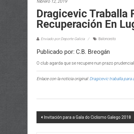
febrero 12, 2019
Dragicevic Traballa
Recuperación En Lu
Enviado por:Deporte Galicia
Baloncesto
Publicado por: C.B. Breogán
O club agarda que se recupere nun prazo prudencia
Enlace con la noticia original:
Dragicevic traballa para
Post navigation
Invitación para a Gala do Ciclismo Galego 2018