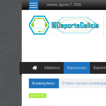
Skip to content
viernes, agosto 7, 2026
Atletismo
Baloncesto
Balon
Breaking News:
O Sénior súmase á pretempa
Baloncesto