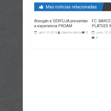
Mas noticias relacionadas
Breogán e SERFUJA presentan
F.C. BARC
a experiencia PROAM
PLATGES 
abril 10, 2019
Deporte Galicia
0
junio 13, 
0