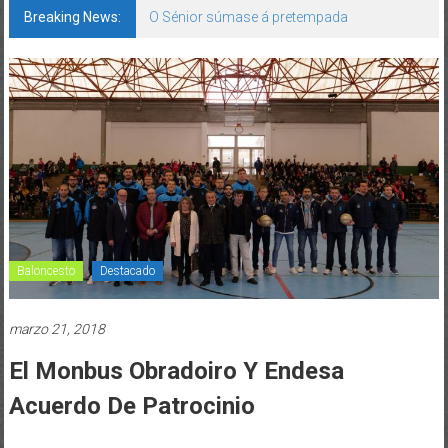
Breaking News:
O Sénior súmase á pretempada
Baloncesto
Destacado
marzo 21, 2018
El Monbus Obradoiro Y Endesa
Acuerdo De Patrocinio