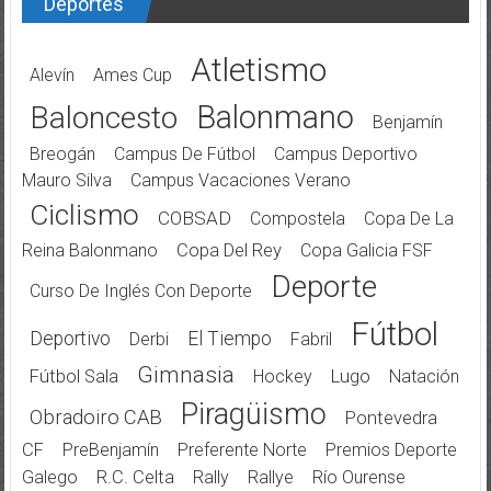
Deportes
Atletismo
Alevín
Ames Cup
Balonmano
Baloncesto
Benjamín
Breogán
Campus De Fútbol
Campus Deportivo
Mauro Silva
Campus Vacaciones Verano
Ciclismo
COBSAD
Compostela
Copa De La
Reina Balonmano
Copa Del Rey
Copa Galicia FSF
Deporte
Curso De Inglés Con Deporte
Fútbol
Deportivo
El Tiempo
Derbi
Fabril
Gimnasia
Fútbol Sala
Hockey
Lugo
Natación
Piragüismo
Obradoiro CAB
Pontevedra
CF
PreBenjamín
Preferente Norte
Premios Deporte
Galego
R.C. Celta
Rally
Rallye
Río Ourense