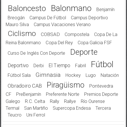
Balonmano
Baloncesto
Benjamín
Breogán
Campus De Fútbol
Campus Deportivo
Mauro Silva
Campus Vacaciones Verano
Ciclismo
COBSAD
Compostela
Copa De La
Reina Balonmano
Copa Del Rey
Copa Galicia FSF
Deporte
Curso De Inglés Con Deporte
Fútbol
Deportivo
El Tiempo
Derbi
Fabril
Gimnasia
Fútbol Sala
Hockey
Lugo
Natación
Piragüismo
Obradoiro CAB
Pontevedra
CF
PreBenjamín
Preferente Norte
Premios Deporte
Galego
R.C. Celta
Rally
Rallye
Río Ourense
Termal
San Martiño
Supercopa Endesa
Tercera
Teucro
Uni Ferrol