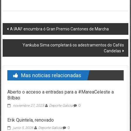
Post navigation
A IAAF encumbra ó Gran Premio Cantones de Marcha
Yankuba Sima completará os adestramentos do Cafés
Candelas
Mas noticias relacionadas
Aberto o acceso a entradas para a #MareaCeleste a
Bilbao
noviembre 27, 2023
Deporte Galicia
0
Erik Quintela, renovado
junio 5, 2026
Deporte Galicia
0