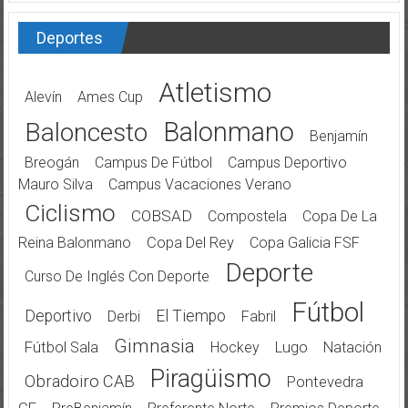
Deportes
Atletismo
Alevín
Ames Cup
Balonmano
Baloncesto
Benjamín
Breogán
Campus De Fútbol
Campus Deportivo
Mauro Silva
Campus Vacaciones Verano
Ciclismo
COBSAD
Compostela
Copa De La
Reina Balonmano
Copa Del Rey
Copa Galicia FSF
Deporte
Curso De Inglés Con Deporte
Fútbol
Deportivo
El Tiempo
Derbi
Fabril
Gimnasia
Fútbol Sala
Hockey
Lugo
Natación
Piragüismo
Obradoiro CAB
Pontevedra