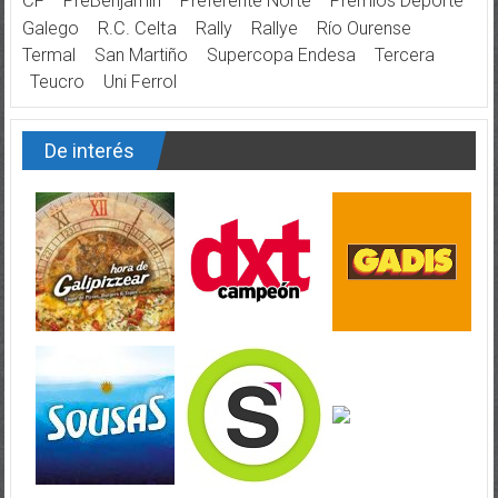
CF
PreBenjamín
Preferente Norte
Premios Deporte
Galego
R.C. Celta
Rally
Rallye
Río Ourense
Termal
San Martiño
Supercopa Endesa
Tercera
Teucro
Uni Ferrol
De interés