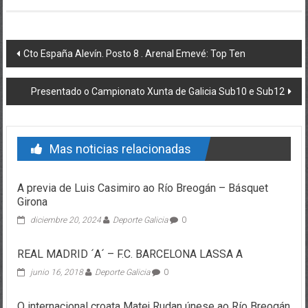
Post navigation
Cto España Alevín. Posto 8 . Arenal Emevé: Top Ten
Presentado o Campionato Xunta de Galicia Sub10 e Sub12
Mas noticias relacionadas
A previa de Luis Casimiro ao Río Breogán – Básquet
Girona
diciembre 20, 2024
Deporte Galicia
0
REAL MADRID ´A´ – F.C. BARCELONA LASSA A
junio 16, 2018
Deporte Galicia
0
O internacional croata Matej Rudan únese ao Río Breogán