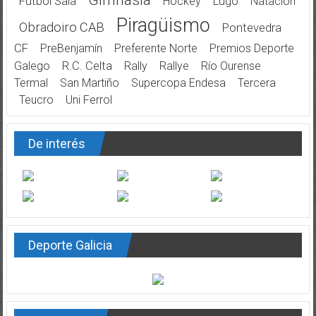
Gimnasia
Fútbol Sala
Hockey
Lugo
Natación
Piragüismo
Obradoiro CAB
Pontevedra
CF
PreBenjamín
Preferente Norte
Premios Deporte
Galego
R.C. Celta
Rally
Rallye
Río Ourense
Termal
San Martiño
Supercopa Endesa
Tercera
Teucro
Uni Ferrol
De interés
Deporte Galicia