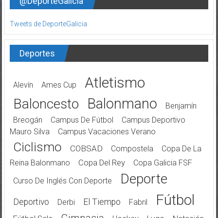
@DeporteGalicia
Tweets de DeporteGalicia
Deportes
Atletismo
Alevín
Ames Cup
Balonmano
Baloncesto
Benjamín
Breogán
Campus De Fútbol
Campus Deportivo
Mauro Silva
Campus Vacaciones Verano
Ciclismo
COBSAD
Compostela
Copa De La
Reina Balonmano
Copa Del Rey
Copa Galicia FSF
Deporte
Curso De Inglés Con Deporte
Fútbol
Deportivo
El Tiempo
Derbi
Fabril