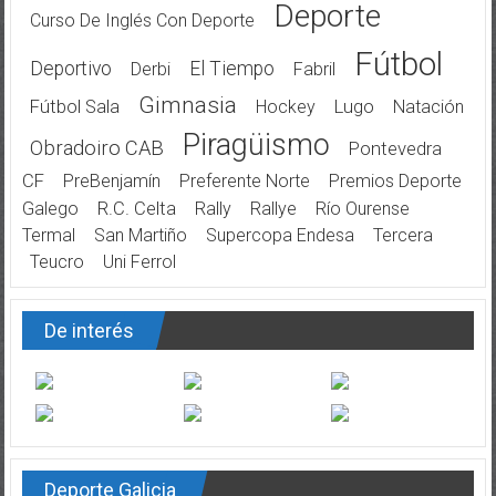
Deporte
Curso De Inglés Con Deporte
Fútbol
Deportivo
El Tiempo
Derbi
Fabril
Gimnasia
Fútbol Sala
Hockey
Lugo
Natación
Piragüismo
Obradoiro CAB
Pontevedra
CF
PreBenjamín
Preferente Norte
Premios Deporte
Galego
R.C. Celta
Rally
Rallye
Río Ourense
Termal
San Martiño
Supercopa Endesa
Tercera
Teucro
Uni Ferrol
De interés
Deporte Galicia