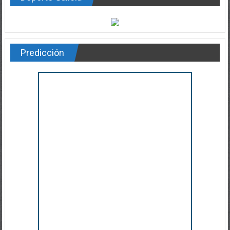
Predicción