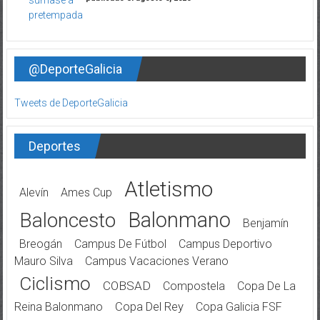
@DeporteGalicia
Tweets de DeporteGalicia
Deportes
Atletismo
Alevín
Ames Cup
Balonmano
Baloncesto
Benjamín
Breogán
Campus De Fútbol
Campus Deportivo
Mauro Silva
Campus Vacaciones Verano
Ciclismo
COBSAD
Compostela
Copa De La
Reina Balonmano
Copa Del Rey
Copa Galicia FSF