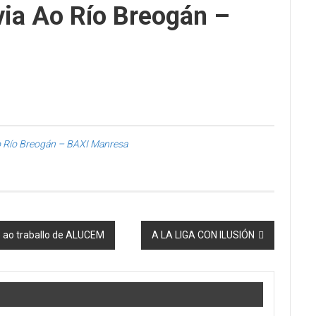
via Ao Río Breogán –
ao Río Breogán – BAXI Manresa
e ao traballo de ALUCEM
A LA LIGA CON ILUSIÓN