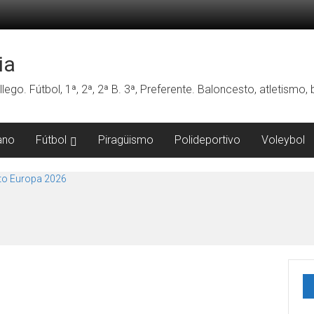
ia
lego. Fútbol, 1ª, 2ª, 2ª B. 3ª, Preferente. Baloncesto, atletismo
ano
Fútbol
Piragüismo
Polideportivo
Voleybol
o Europa 2026