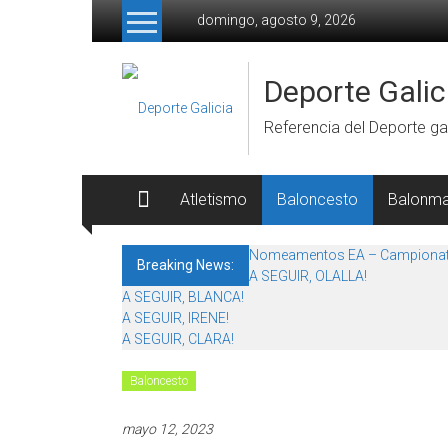
Skip to content
domingo, agosto 9, 2026
Deporte Galic
Referencia del Deporte gal
Atletismo
Baloncesto
Balonm
Nomeamentos EA – Campionat
Breaking News:
A SEGUIR, OLALLA!
A SEGUIR, BLANCA!
A SEGUIR, IRENE!
A SEGUIR, CLARA!
Baloncesto
mayo 12, 2023