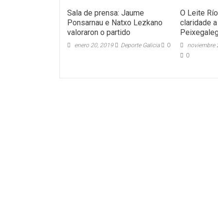
Sala de prensa: Jaume
O Leite Rí
Ponsarnau e Natxo Lezkano
claridade a
valoraron o partido
Peixegaleg
enero 20, 2019
Deporte Galicia
0
noviembre 
0