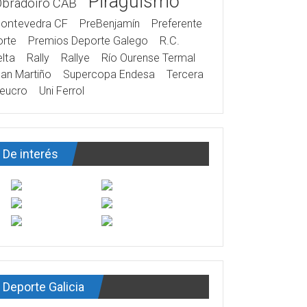
Piragüismo
Obradoiro CAB
ontevedra CF
PreBenjamín
Preferente
rte
Premios Deporte Galego
R.C.
lta
Rally
Rallye
Río Ourense Termal
an Martiño
Supercopa Endesa
Tercera
eucro
Uni Ferrol
De interés
Deporte Galicia