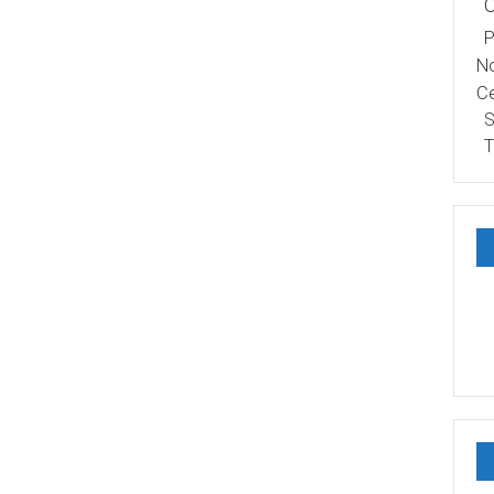
P
No
Ce
S
T