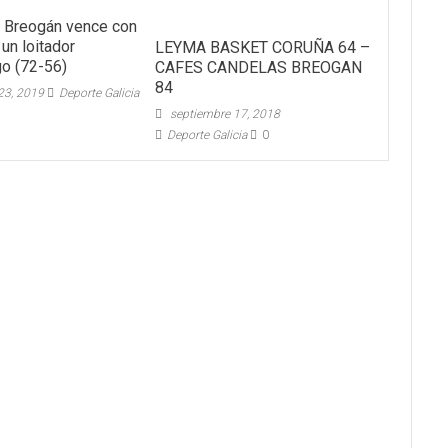
o Breogán vence con
 un loitador
LEYMA BASKET CORUÑA 64 –
o (72-56)
CAFES CANDELAS BREOGAN
84
23, 2019
Deporte Galicia
septiembre 17, 2018
Deporte Galicia
0