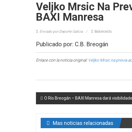
Veljko Mrsic Na Pre
BAXI Manresa
Enviado por:Deporte Galicia
Baloncesto
Publicado por: C.B. Breogán
Enlace con la noticia original:
Veljko Mrsic na previa 
Post navigation
O Río Breogán – BAXI Manresa dará visibilidad
Mas noticias relacionadas