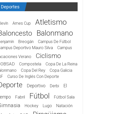
Deportes
Atletismo
levín
Ames Cup
Balonmano
Baloncesto
enjamín
Breogán
Campus De Fútbol
ampus Deportivo Mauro Silva
Campus
Ciclismo
acaciones Verano
COBSAD
Compostela
Copa De La Reina
alonmano
Copa Del Rey
Copa Galicia
SF
Curso De Inglés Con Deporte
Deporte
Deportivo
El
Derbi
Fútbol
iempo
Fabril
Fútbol Sala
Gimnasia
Hockey
Lugo
Natación