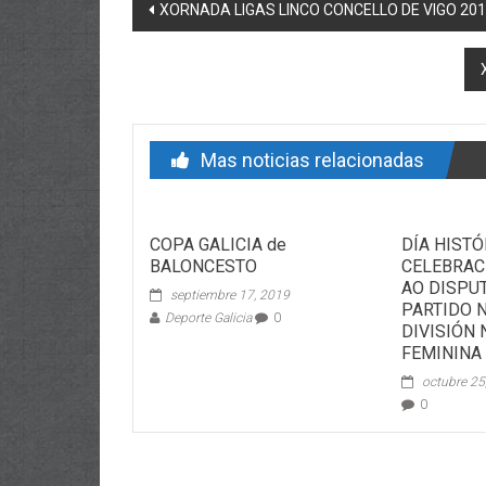
Post navigation
XORNADA LIGAS LINCO CONCELLO DE VIGO 201
Mas noticias relacionadas
COPA GALICIA de
DÍA HISTÓ
BALONCESTO
CELEBRAC
AO DISPU
septiembre 17, 2019
PARTIDO 
Deporte Galicia
0
DIVISIÓN
FEMININA
octubre 25
0