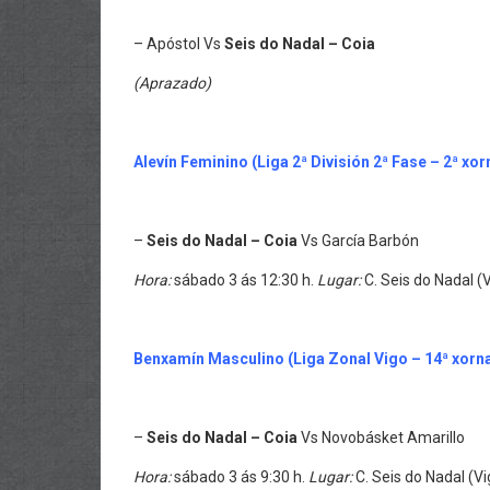
– Apóstol Vs
Seis do Nadal – Coia
(Aprazado)
Alevín Feminin
o (Liga 2ª División 2ª Fase – 2ª xo
–
Seis do Nadal – Coia
Vs García Barbón
Hora:
sábado 3 ás 12:30 h.
Lugar:
C. Seis do Nadal (
Benxamín Masculin
o (Liga Zonal Vigo – 14ª xorn
–
Seis do Nadal – Coia
Vs Novobásket Amarillo
Hora:
sábado 3 ás 9:30 h.
Lugar:
C. Seis do Nadal (Vi