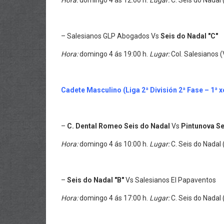
Hora:
domingo 4 ás 12:00 h.
Lugar:
C. Seis do Nadal 
– Salesianos GLP Abogados Vs
Seis do Nadal "C"
Hora:
domingo 4 ás 19:00 h.
Lugar:
Col. Salesianos (
Cadete Masc
ul
ino (Liga 2ª División 2ª Fase – 1ª 
–
C. Dental Romeo Seis do Nadal
Vs
Pintunova Se
Hora:
domingo 4 ás 10:00 h.
Lugar:
C. Seis do Nadal 
–
Seis do Nadal "B"
Vs Salesianos EI Papaventos
Hora:
domingo 4 ás 17:00 h.
Lugar:
C. Seis do Nadal 