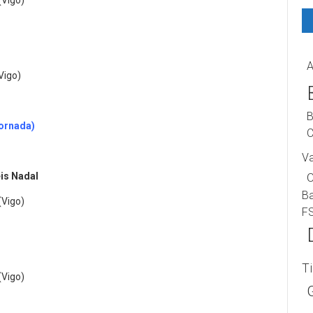
(Vigo)
A
Vigo)
B
xornada)
C
V
is Nadal
B
(Vigo)
F
T
(Vigo)