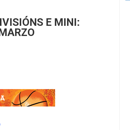
IVISIÓNS E MINI:
 MARZO
.
)