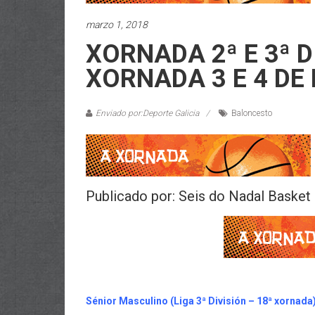
marzo 1, 2018
XORNADA 2ª E 3ª D
XORNADA 3 E 4 DE
Enviado por:Deporte Galicia
Baloncesto
Publicado por: Seis do Nadal Basket
Sénior
Masculino (Liga 3ª División – 18ª xornada