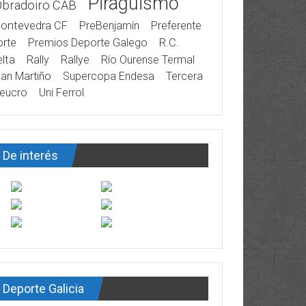
Piragüismo
Obradoiro CAB
ontevedra CF
PreBenjamín
Preferente
rte
Premios Deporte Galego
R.C.
lta
Rally
Rallye
Río Ourense Termal
an Martiño
Supercopa Endesa
Tercera
eucro
Uni Ferrol
De interés
Deporte Galicia