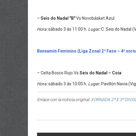
–
Seis do Nadal "B"
Vs Novobásket Azul
Hora:
sábado 3 ás 11:00 h.
Lugar:
C. Seis do Nadal (
Benxamín Feminin
o (Liga Zonal 2ª Fase – 4ª xor
– Celta Bosco Rojo
Vs
Seis do Nadal – Coia
Hora:
sábado 3 ás 10:00 h.
Lugar:
Pavillón Navia (Vi
Enlace con la noticia original:
XORNADA 2ª E 3ª DIVIS