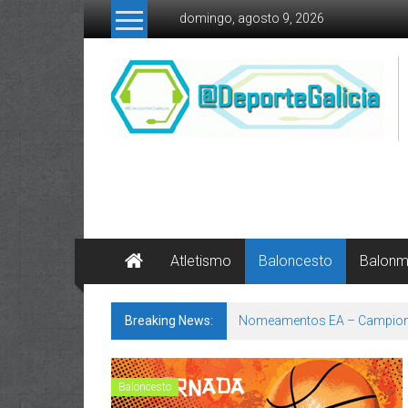
Skip to content
domingo, agosto 9, 2026
Atletismo
Baloncesto
Balon
Breaking News:
Nomeamentos EA – Campion
Baloncesto