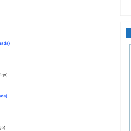
rnada)
Vigo)
ada)
go)