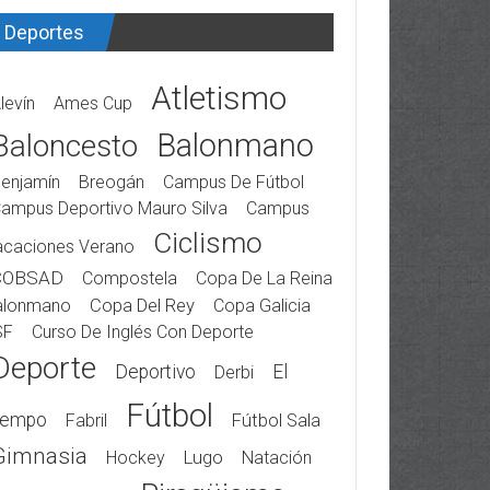
Deportes
Atletismo
levín
Ames Cup
Balonmano
Baloncesto
enjamín
Breogán
Campus De Fútbol
ampus Deportivo Mauro Silva
Campus
Ciclismo
acaciones Verano
COBSAD
Compostela
Copa De La Reina
alonmano
Copa Del Rey
Copa Galicia
SF
Curso De Inglés Con Deporte
Deporte
Deportivo
El
Derbi
Fútbol
iempo
Fabril
Fútbol Sala
Gimnasia
Hockey
Lugo
Natación