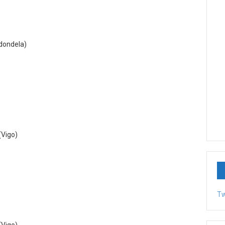
dondela)
(Vigo)
)
Tw