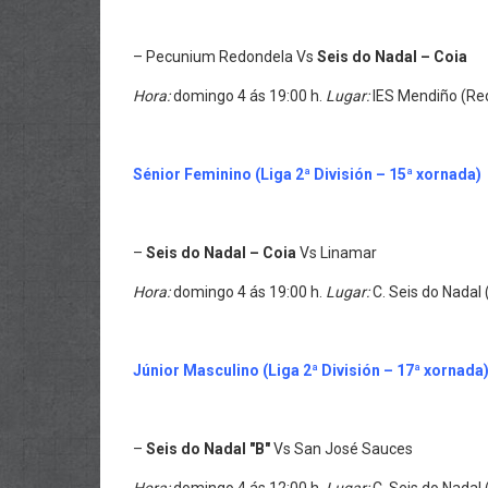
– Pecunium Redondela Vs
Seis do Nadal – Coia
Hora:
domingo 4 ás 19:00 h.
Lugar:
IES Mendiño (Re
Sénior
Feminino (Liga 2ª División – 15ª xornada)
–
Seis do Nadal – Coia
Vs Linamar
Hora:
domingo 4 ás 19:00 h.
Lugar:
C. Seis do Nadal 
Júnior Masculino (Liga 2ª División – 17ª xornada
–
Seis do Nadal "B"
Vs San José Sauces