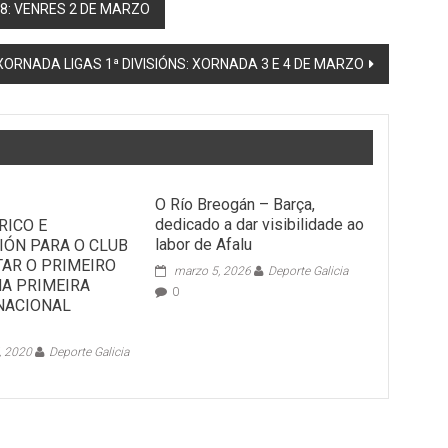
8: VENRES 2 DE MARZO
XORNADA LIGAS 1ª DIVISIÓNS: XORNADA 3 E 4 DE MARZO
O Río Breogán – Barça,
dedicado a dar visibilidade ao
RICO E
labor de Afalu
IÓN PARA O CLUB
TAR O PRIMEIRO
marzo 5, 2026
Deporte Galicia
NA PRIMEIRA
0
 NACIONAL
, 2020
Deporte Galicia