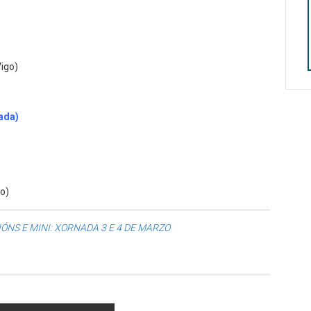
Vigo)
nada)
go)
IÓNS E MINI: XORNADA 3 E 4 DE MARZO