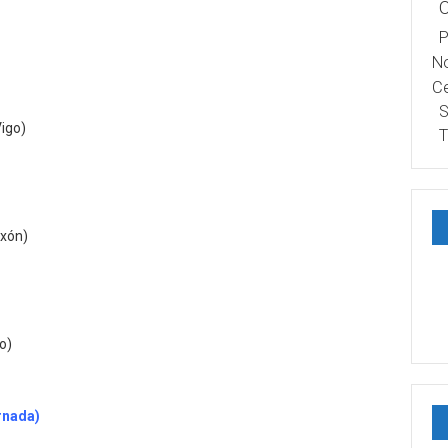
P
No
Ce
S
Vigo)
T
nxón)
o)
ornada)