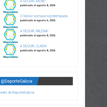
A SEGUIR, IRENE!
publicado el agosto 8, 2026
O Sénior súmase á pretempada
publicado el agosto 6, 2026
A SEGUIR, MILENA!
publicado el agosto 8, 2026
A SEGUIR, CLARA!
publicado el agosto 8, 2026
@DeporteGalicia
eets de DeporteGalicia