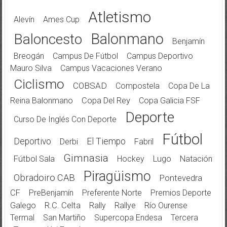
Atletismo
Alevín
Ames Cup
Balonmano
Baloncesto
Benjamín
Breogán
Campus De Fútbol
Campus Deportivo
Mauro Silva
Campus Vacaciones Verano
Ciclismo
COBSAD
Compostela
Copa De La
Reina Balonmano
Copa Del Rey
Copa Galicia FSF
Deporte
Curso De Inglés Con Deporte
Fútbol
Deportivo
El Tiempo
Derbi
Fabril
Gimnasia
Fútbol Sala
Hockey
Lugo
Natación
Piragüismo
Obradoiro CAB
Pontevedra
CF
PreBenjamín
Preferente Norte
Premios Deporte
Galego
R.C. Celta
Rally
Rallye
Río Ourense
Termal
San Martiño
Supercopa Endesa
Tercera