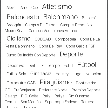
Atletismo
Alevín
Ames Cup
Balonmano
Baloncesto
Benjamín
Breogán
Campus De Fútbol
Campus Deportivo
Mauro Silva
Campus Vacaciones Verano
Ciclismo
COBSAD
Compostela
Copa De La
Reina Balonmano
Copa Del Rey
Copa Galicia FSF
Deporte
Curso De Inglés Con Deporte
Fútbol
Deportivo
El Tiempo
Derbi
Fabril
Gimnasia
Fútbol Sala
Hockey
Lugo
Natación
Piragüismo
Obradoiro CAB
Pontevedra
CF
PreBenjamín
Preferente Norte
Premios Deporte
Galego
R.C. Celta
Rally
Rallye
Río Ourense
Termal
San Martiño
Supercopa Endesa
Tercera
Teucro
Uni Ferrol