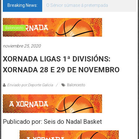
Breaking News:
O Sénior súmase á pretempada
Baloncesto
noviembre 25, 2020
XORNADA LIGAS 1ª DIVISIÓNS:
XORNADA 28 E 29 DE NOVEMBRO
Enviado por:Deporte Galicia
Baloncesto
Publicado por: Seis do Nadal Basket