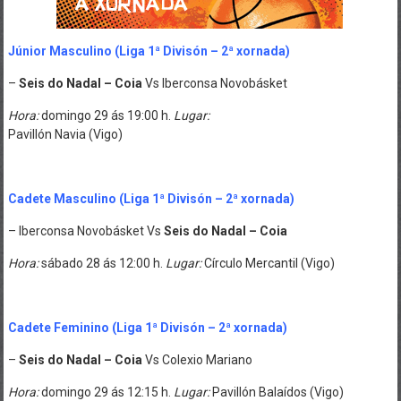
.
Júnior Masculino (Liga
1ª Divisón – 2ª xornada
)
–
Seis do Nadal – Coia
Vs Iberconsa Novobásket
Hora:
domingo 29 ás 19:00 h.
Lugar:
Pavillón Navia (Vigo)
Cadete Masculino (Liga
1ª Divisón – 2ª xornada)
– Iberconsa Novobásket Vs
Seis do Nadal – Coia
Hora:
sábado 28 ás 12:00 h.
Lugar:
Círculo
Mercantil (Vigo)
Cadete Feminino (Liga
1ª Divisón – 2ª xornada)
–
Seis do Nadal – Coia
Vs Colexio Mariano
Hora:
domingo 29 ás 12:15 h.
Lugar:
Pavillón Balaídos
(Vigo)