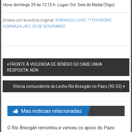
Hora:
domingo 29 ás 12:15 h.
Lugar:
Col. Seis do Nadal
(Vigo)
Enlace con la noticia original:
XORNADA LIGAS 1ª DIVISIÓNS:
XORNADA 28 E 29 DE NOVEMBRO
Post navigation
FRONTE Á VIOLENCIA DE XÉNERO SÓ CABE UNHA
RESPOSTA: NON
Vitoria contundente do Leche Río Breogán no Pazo (90-53)
Mas noticias relacionadas
O Río Breogán remontou e venceu co apoio do Pazo